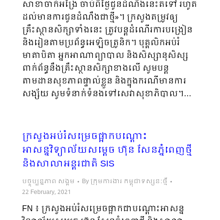
សាខាចាក់អង្រៃ ចាប់ពីថ្ងៃជូនដំណឹងនេះតទៅ រហូត
ដល់មានការជូនដំណឹងជាថ្មី»។ ក្រសួងតម្រូវឲ្យ
គ្រឹះស្ថានសិក្សាទាំងនេះ ត្រូវបន្តដំណើរការបង្រៀន
និងរៀនតាមប្រព័ន្ធអេឡិចត្រូនិក។ បុគ្គលិកអប់រំ
មាតាបិតា អ្នកអាណាព្យាបាល និងសិស្សានុសិស្ស
ពាក់ព័ន្ធនឹងគ្រឹះស្ថានសិក្សាខាងលើ សូមបន្ត
តាមដានសុខភាពផ្ទាល់ខ្លួន និងក្នុងករណីមានការ
សង្ស័យ សូមទំនាក់ទំនងទៅសេវាសុខាភិបាល។…
ក្រសួងអប់រំសម្រេចផ្អាកបណ្តោះ
អាសន្នវិទ្យាល័យសម្តេច ហ៊ុន សែនភ្នំពេញថ្មី
និងសាលាអន្តរជាតិ SIS
បច្ចុប្បន្នភាព សង្គម
By
ក្រុមការងារ កម្ពុជាទស្សនៈថ្មី
22 February, 2021
FN ៖ ក្រសួងអប់រំសម្រេចផ្អាកជាបណ្តោះអាសន្ន