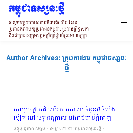
Author Archives:
ក្រុមការងារ កម្ពុជាទស្សនៈ
ថ្មី
សម្រេចផ្អាកដំណើរការសាលាចំនួន៥ទីតាំង
ទៀត នៅខេត្តកណ្តាល និងរាជធានីភ្នំពេញ
បច្ចុប្បន្នភាព សង្គម
By
ក្រុមការងារ កម្ពុជាទស្សនៈថ្មី