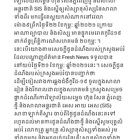
វិទ្យាល័យសម្តេច ហ៊ុន សែនភ្នំពេញថ្មី និងសាលា
អន្តរជាតិ SIS និងស្នើឲ្យសិស្សានុសិស្សនៃសាលា
ទាំងពីរ មកធ្វើតេស្តយកសំណាកនៅវេលា
ម៉ោង៩ព្រឹកថ្ងៃទី២២ ខែកុម្ភៈ ឆ្នាំ២០២១ ក្រោយ
អាណាព្យាបាល និងសិស្ស មានផ្ទុកមេរោគកូវីដ១៩
ពាក់ព័ន្ធព្រឹត្តិការណ៍សហគមន៍ ២០កុម្ភៈ។
នេះបើយោងតាមសេចក្តីជូនដំណឹងរបស់ក្រសួងអប់រំ
ដែលបណ្តាញព័ត៌មាន Fresh News ទទួលបាន
នៅយប់ថ្ងៃទី២១ ខែកុម្ភៈ ឆ្នាំ២០២១នេះ។ សេចក្តីជូន
ដំណឹងរបស់ក្រសួងអប់រំបានបញ្ជាក់ថា
ដើម្បីចៀសវាងការឆ្លងជំងឺកូវីដ-១៩ ចូលក្នុងសាលា
រៀន និងរីករាលដាលក្នុងសហគមន៍ ក្រសួងសម្រេច
ផ្អាកដំណើរការវិទ្យាល័យសម្ដេច ហ៊ុន សែន ភ្នំពេញ
ថ្មី និងសាលាអន្តរជាតិ អេស អាយ អេស (SIS)
សាខាឡាក់គីស្តារ ចាប់ពីថ្ងៃជូនដំណឹងនេះតទៅ
រហូតដល់មានការជូនដំណឹងជាថ្មី និងស្នើសូមបុគ្គលិ
អប់រំ លោកគ្រូ អ្នកគ្រូ សិស្សានុសិស្សទាំងអស់ រួម
ទាំងកម្មករ និងអ្នកលក់ដូរនៃគ្រឹះស្ថានសិក្សាទាំង២