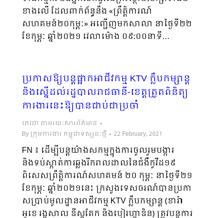
ខាងលើ ដែលពាក់ព័ន្ធនឹង «ព្រឹត្តិការណ៍
សហគមន៍២០កុម្ភៈ» អញ្ជើញមកសាលា នាថ្ងៃទី២២
ខែកុម្ភៈ ឆ្នាំ២០២១ វេលាម៉ោង ០៩:០០នាទី…
ប្រកាសឱ្យបន្តផ្អាកអាជីវកម្ម KTV ក្លឹបកម្សាន្ត
និងស្នើដល់រដ្ឋបាលរាជធានី-ខេត្តត្រួតពិនិត្យ
ការងារនេះឱ្យបានជាប់ជាប្រចាំ
តេជោ តាមរយៈសារព័ត៌មាន
By
ក្រុមការងារ កម្ពុជាទស្សនៈថ្មី
22 February, 2021
FN ៖ ដើម្បីបន្តយ៉ាងសកម្មក្នុងការចូលរួមបង្ការ
និងទប់ស្កាត់ការឆ្លងរីករាលដាលនៃជំងឺកូវីដ១៩
ពិសេសព្រឹត្តិការណ៍សហគមន៍ ២០ កុម្ភៈ នាថ្ងៃទី២១
ខែកុម្ភៈ ឆ្នាំ២០២១នេះ ក្រសួងទេសចរណ៍បានប្រកា
សប្រាប់មូលដ្ឋានអាជីវកម្ម KTV ក្លឹបកម្សាន្ត (ខារ៉ា
អូខេ រង្គសាល ឌីស្តូតែក និងបៀរហ្គាឌិន) ត្រូវបន្តការ