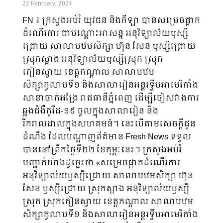
22 February, 2021
FN ៖ ក្រសួងអប់រំ យុវជន និងកីឡា បានសម្រេចផ្អាក
ដំណើរការ ជាបណ្ដោះអាសន្ន អនុវិទ្យាល័យឫស្សី
ជ្រោយ សាលាបឋមសិក្សា ហ៊ុន សែន ឫស្សីជ្រោយ
ស្រុកស្អាង អនុវិទ្យាល័យឫស្សីស្រុក ស្រុក
កៀនស្វាយ ខេត្តកណ្ដាល សាលាបឋម
សិក្សាកូលាបទី១ និងសាលារៀនអន្តរទ្វីបអាមេរិកាំង
សាខាចាក់អង្រែ រាជធានីភ្នំពេញ ដើម្បីចៀសវាងការ
ឆ្លងជំងឺកូវីដ-១៩ ចូលក្នុងសាលារៀន និង
រីករាលដាលក្នុងសហគមន៍។ នេះបើតាមសេចក្តីជូន
ដំណឹង ដែលបណ្តាញព័ត៌មាន Fresh News ទទួល
បាននៅព្រឹកថ្ងៃទី២២ ខែកុម្ភៈនេះ។ ក្រសួងអប់រំ
បញ្ជាក់យ៉ាងដូច្នេះថា «សម្រេចផ្អាកដំណើរការ
អនុវិទ្យាល័យឫស្សីជ្រោយ សាលាបឋមសិក្សា ហ៊ុន
សែន ឫស្សីជ្រោយ ស្រុកស្អាង អនុវិទ្យាល័យឫស្សី
ស្រុក ស្រុកកៀនស្វាយ ខេត្តកណ្ដាល សាលាបឋម
សិក្សាកូលាបទី១ និងសាលារៀនអន្តរទ្វីបអាមេរិកាំង