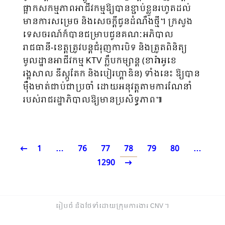
ផ្អាកសកម្មភាពអាជីវកម្មឱ្យបានខ្ជាប់ខ្លួនរហូតដល់
មានការសម្រេច និងសេចក្ដីជូនដំណឹងថ្មី។ ក្រសួង
ទេសចរណ៍ក៏បានជម្រាបជូនគណៈអភិបាល
រាជធានី-ខេត្តត្រូវបន្តជំរុញការបិទ និងត្រួតពិនិត្យ
មូលដ្ឋានអាជីវកម្ម KTV ក្លឹបកម្សាន្ត (ខារ៉ាអូខេ
រង្គសាល ឌីស្កូតែក និងបៀរហ្គាឌិន) ទាំងនេះ ឱ្យបាន
ម៉ឺងមាត់ជាប់ជាប្រចាំ ដោយអនុវត្តតាមការណែនាំ
របស់រាជរដ្ឋាភិបាលឱ្យមានប្រសិទ្ធភាព៕
1
…
76
77
78
79
80
…
1290
រៀបចំ និងថែទាំដោយក្រុមការងារ CNV ​។