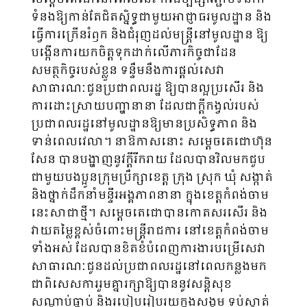
ទំនងឱ្យកាន់តែជិតស្និទ្ធជាមួយអាជ្ញាធរមូលដ្ឋាន និង
ធ្វើការក្រើនរំឭក និងជំរុញដល់មន្ត្រីនៅមូលដ្ឋាន ឱ្យ
បង្កើនការយកចិត្តទុកដាក់លើភារកិច្ចជាដែន
សមត្ថកិច្ចរបស់ខ្លួន ទន្ទឹមនឹងការផ្តល់សេវា
សាធារណៈជូនប្រជាពលរដ្ឋ ឱ្យបានល្អប្រសើរ និង
ការដោះស្រាយបញ្ហានានា ដែលជាក្តីកង្វល់របស់
ប្រជាពលរដ្ឋនៅមូលដ្ឋានឱ្យមានប្រសិទ្ធភាព និង
ទាន់ពេលវេលា។ នាឱកាសនោះ សម្តេចតេជោហ៊ុន
សែន បានបង្ហាញនូវក្តីរីករាយ ដែលបានវិលមកជួប
ជាមួយបងប្អូនក្រុមប្រឹក្សាខេត្ត ក្រុង ស្រុក ឃុំ សង្កាត់
និងថ្នាក់ដឹកនាំមន្ទីរអង្គភាពនានា ក្នុងខេត្តកំពង់ចាម
នេះសាជាថ្មី។ សម្តេចតេជោបានកោតសរសើរ និង
វាយតម្លៃខ្ពស់ចំពោះមន្ត្រីរាជការ នៅខេត្តកំពង់ចាម
ទាំងអស់ ដែលបានខិតខំបំពេញការងារបម្រើសេវា
សាធារណៈជូនដល់ប្រជាពលរដ្ឋនៅពេលកន្លងមក
ជាពិសេសការរួមគ្នារក្សាឱ្យបាននូវសន្តិសុខ
សណ្តាប់ធ្នាប់ និងរបៀបរៀបរយក្នុងសង្គម ទប់ស្កាត់