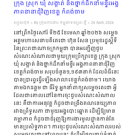
ក្រុង ស្រុក ឃុំ សង្កាត់ និងថ្នាក់ដឹកនាំមន្ទីរអង្គ
ភាពនានាជុំវិញខេត្ត កំពង់ចាម
ហ្វេសប៊ុក
By
ក្រុមការងារ កម្ពុជាទស្សនៈថ្មី
26 April, 2026
នៅព្រឹកថ្ងៃសៅរ៍ ទី២៥ ខែមេសា ឆ្នាំ២០២៦ សម្តេច
អគ្គមហាសេនាបតីតេជោ ហ៊ុន សែន ប្រមុខរដ្ឋស្ដីទី
នៃព្រះរាជាណាចក្រកម្ពុជា បានអញ្ជើញជួប
សំណេះសំណាលជាមួយក្រុមប្រឹក្សាខេត្ត ក្រុង ស្រុក
ឃុំ សង្កាត់ និងថ្នាក់ដឹកនាំមន្ទីរ អង្គភាពនានាជុំវិញ
ខេត្តកំពង់ចាម សរុបចំនួន១,១៩៣នាក់ ដែលពិធីនេះ
បានប្រារព្ធធ្វើឡើងសាលាខេត្តកំពង់ចាម។ យោង
តាមឯកឧត្តម ជា ធីរិទ្ធ អ្នកនាំពាក្យសម្ដេចតេជោ អ្វី
ដែលជាគោលដៅនៃការចុះជួបសំណេះសំណាល
នេះ គឺជាការអនុវត្ត ក៏ដូចជាពង្រឹងគណនេយ្យភាព
រវាងព្រឹទ្ធសភា ជាមួយអង្គបោះឆ្នោត ដើម្បីឱ្យមាន
តម្លាភាព ក៏ដូចជាជំរុញឱ្យការងារមូលដ្ឋានកាន់តែ
មានប្រសិទ្ធភាព។ ការចុះជួបសំណេះសំណាលរបស់
សម្ដេចតេជោនៅពេលនេះ ក៏ដើម្បីផ្សារភ្ជាប់ទំនាក់