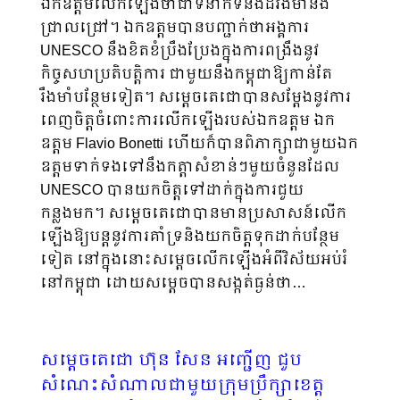
ឯកឧត្តមលើកឡើងថាជាទំនាក់ទំនងដ៏រឹងមាំនិង
ជ្រាលជ្រៅ។ ឯកឧត្តមបានបញ្ជាក់ថាអង្គការ
UNESCO នឹងខិតខំប្រឹងប្រែងក្នុងការពង្រឹងនូវ
កិច្ចសហប្រតិបត្តិការ ជាមួយនឹងកម្ពុជាឱ្យកាន់តែ
រឹងមាំបន្ថែមទៀត។ សម្ដេចតេជោបានសម្ដែងនូវការ
ពេញចិត្តចំពោះការលើកឡើងរបស់ឯកឧត្តម ឯក
ឧត្តម Flavio Bonetti ហើយក៏បានពិភាក្សាជាមួយឯក
ឧត្តមទាក់ទងទៅនឹងកត្តាសំខាន់ៗមួយចំនួនដែល
UNESCO បានយកចិត្តទៅដាក់ក្នុងការជួយ
កន្លងមក។ សម្ដេចតេជោបានមានប្រសាសន៍លើក
ឡើងឱ្យបន្តនូវការគាំទ្រនិងយកចិត្តទុកដាក់បន្ថែម
ទៀត នៅក្នុងនោះសម្ដេចលើកឡើងអំពីវិស័យអប់រំ
នៅកម្ពុជា ដោយសម្ដេចបានសង្កត់ធ្ងន់ថា…
សម្តេចតេជោ ហ៊ុន សែន អញ្ជើញ ជួប
សំណេះសំណាលជាមួយក្រុមប្រឹក្សាខេត្ត