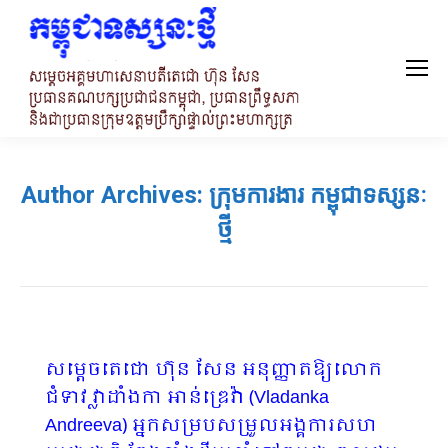
Author Archives:
ក្រុមការងារ កម្ពុជាទស្សនៈ
ថ្មី
សម្តេចតេជោ ហ៊ុន សែន អនុញ្ញាតឱ្យលោក
ជំទាវ វ្លាដាំងកា អាន់ឌ្រេវ៉ា (Vladanka
Andreeva) អ្នកសម្របសម្រួលអង្គការសហ