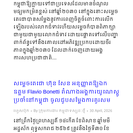
កម្ពុជាឱ្យក្លាយទៅជាប្រទេសដែលមានចំណូល
មធ្យមកម្រិតខ្ពស់ នៅឆ្នាំ២០៣០ នៅក្នុងនោះសម្ដេច
តេជោបានសម្ដែងនូវការពេញចិត្តចំពោះការលើក
ឡើងរបស់លោកជំទាវហើយសម្ដេចក៏បានពិភាក្សា
ជាមួយជាមួយលោកជំទាវ ដោយផ្ដោតទៅលើបញ្ហា
ពាក់ព័ន្ធទៅនឹងគោលដៅអភិវឌ្ឍប្រកបដោយចីរ
ភាពក្នុងឆ្នាំ២០៣០ ដែលដាក់ចេញដោយអង្គ
ការសហប្រជាជាតិ…
សម្តេចតេជោ ហ៊ុន សែន អនុញ្ញាតឱ្យឯក
ឧត្តម Flavio Bonetti តំណាងអង្គការយូណេស្កូ
ប្រចាំនៅកម្ពុជា ចូលជួបសម្ដែងការគួរសម
ហ្វេសប៊ុក
By
ក្រុមការងារ កម្ពុជាទស្សនៈថ្មី
30 April, 2026
នៅព្រឹកថ្ងៃព្រហស្បតិ៍ ១៤កើត ខែពិសាខ ឆ្នាំមមី
អដ្ឋស័ក ពុទ្ធសករាជ ២៥៦៩ ត្រូវនឹងថ្ងៃទី៣០ ខែ