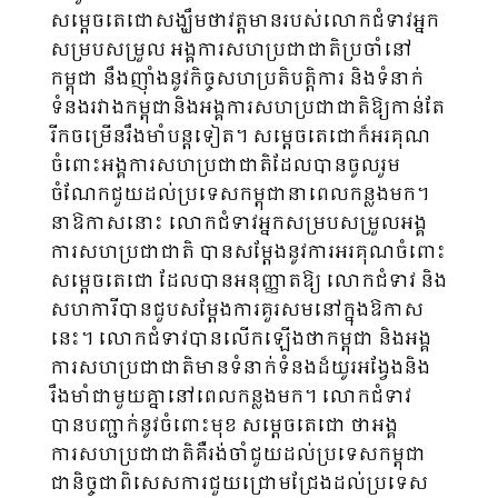
សម្ដេចតេជោសង្ឃឹមថាវត្តមានរបស់លោកជំទាវអ្នក
សម្របសម្រួល អង្គការសហប្រជាជាតិប្រចាំនៅ
កម្ពុជា នឹងញ៉ាំងនូវកិច្ចសហប្រតិបត្តិការ និងទំនាក់
ទំនងរវាងកម្ពុជានិងអង្គការសហប្រជាជាតិឱ្យកាន់តែ
រីកចម្រើនរឹងមាំបន្តទៀត។ សម្ដេចតេជោក៏អរគុណ
ចំពោះអង្គការសហប្រជាជាតិដែលបានចូលរួម
ចំណែកជួយដល់ប្រទេសកម្ពុជានាពេលកន្លងមក។
នាឱកាសនោះ លោកជំទាវអ្នកសម្របសម្រួលអង្គ
ការសហប្រជាជាតិ បានសម្ដែងនូវការអរគុណចំពោះ
សម្ដេចតេជោ ដែលបានអនុញ្ញាតឱ្យ លោកជំទាវ និង
សហការីបានជួបសម្ដែងការគួរសមនៅក្នុងឱកាស
នេះ។ លោកជំទាវបានលើកឡើងថាកម្ពុជា និងអង្គ
ការសហប្រជាជាតិមានទំនាក់ទំនងដ៏យូរអង្វែងនិង
រឹងមាំជាមួយគ្នានៅពេលកន្លងមក។ លោកជំទាវ
បានបញ្ជាក់នូវចំពោះមុខ សម្ដេចតេជោ ថាអង្គ
ការសហប្រជាជាតិគឺរង់ចាំជួយដល់ប្រទេសកម្ពុជា
ជានិច្ចជាពិសេសការជួយជ្រោមជ្រែងដល់ប្រទេស