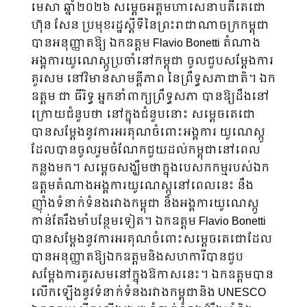
មេសា ឆ្នាំ២០២៦ សម្តេចអគ្គមហាសេនាបតីតេជោ
ហ៊ុន សែន ប្រមុខរដ្ឋស្តីទីនៃព្រះរាជាណាចក្រកម្ពុជា
បានអនុញ្ញាតឱ្យ ឯកឧត្តម Flavio Bonetti តំណាង
អង្គការយូណេស្កូប្រចាំនៅកម្ពុជា ចូលជួបសម្ដែងការ
គួរសម នៅវិមានសាមគ្គីភាព នៃព្រឹទ្ធសភាជាតិ។ ឯក
ឧត្តម ជា ធីរិទ្ធ អ្នកនាំពាក្យព្រឹទ្ធសភា បានឱ្យដឹងនៅ
ក្រោយជំនួបថា នៅក្នុងជំនួបនោះ សម្ដេចតេជោ
បានសម្ដែងនូវការអរគុណចំពោះអង្គការ យូណេស្កូ
ដែលបានចូលរួមចំណែកជួយដល់កម្ពុជានៅពេល
កន្លងមក។ សម្ដេចសង្ឃឹមថាក្នុងបេសកកម្មរបស់ឯក
ឧត្តមតំណាងអង្គការយូណេស្កូនៅពេលនេះ នឹង
ញ៉ាំងទំនាក់ទំនងរវាងកម្ពុជា និងអង្គការយូណេស្កូ
កាន់តែរឹងមាំបន្ថែមទៀត។ ឯកឧត្តម Flavio Bonetti
បានសម្ដែងនូវការអរគុណចំពោះសម្ដេចតេជោដែល
បានអនុញ្ញាតឱ្យឯកឧត្តមនិងសហការីបានជួប
សម្ដែងការគួរសមនៅក្នុងឱកាសនេះ។ ឯកឧត្តមបាន
លើកឡើងនូវទំនាក់ទំនងរវាងកម្ពុជានិង UNESCO