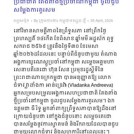
ប្រជាជាតិ តែងតាំងថ្មីប្រចាំនៅកម្ពុជា ចូលជួប
សម្ដែងការគួរសម
ហ្វេសប៊ុក
By
ក្រុមការងារ កម្ពុជាទស្សនៈថ្មី
30 April, 2026
នៅវិមានសាមគ្គីភាពនៃព្រឹទ្ធសភា នៅព្រឹកថ្ងៃ
ព្រហស្បតិ៍ ១៤កើត ខែពិសាខ ឆ្នាំមមី អដ្ឋស័ក ពុទ្ធ
សករាជ ២៥៦៩ ត្រូវនឹងថ្ងៃទី៣០ ខែមេសា
ឆ្នាំ២០២៦ដដែលនេះ បន្ទាប់ពីជំនួបជាមួយ តំណាង
អង្គការយូណេស្កូប្រចាំនៅកម្ពុជា សម្តេចអគ្គមហា
សេនាបតីតេជោ ហ៊ុន សែន ប្រមុខរដ្ឋស្តីទីនៃ
ព្រះរាជាណាចក្រកម្ពុជា បានអនុញ្ញាតឱ្យ លោក
ជំទាវ វ្លាដាំងកា អាន់ឌ្រេវ៉ា (Vladanka Andreeva)
អ្នកសម្របសម្រួលអង្គការសហប្រជាជាតិ តែងតាំង
ថ្មីប្រចាំនៅកម្ពុជា ចូលជួបសម្ដែងការគួរសម។ ឯក
ឧត្តមជា ធី រិទ្ធ អ្នកនាំពាក្យព្រឹទ្ធសភាបានឱ្យដឹងនៅ
ក្រោយជំនួបថា នៅក្នុងជំនួបនោះ សម្ដេចតេជោ
បានសម្ដែងនូវការស្វាគមន៍ និងរីករាយដែលបានជួប
ជាមួយលោកជំទាវ និងសហការីនៅពេលនេះ។