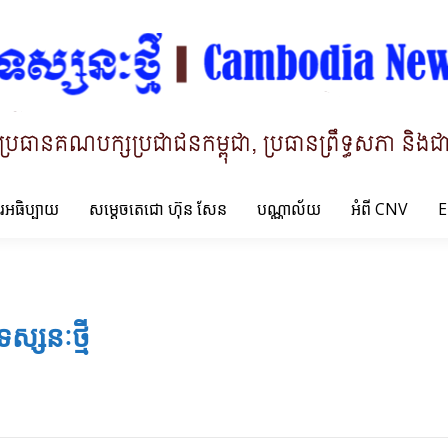
ារអធិប្បាយ
សម្តេចតេជោ ហ៊ុន សែន
បណ្ណាល័យ
អំពី CNV
E
ទស្សនៈថ្មី