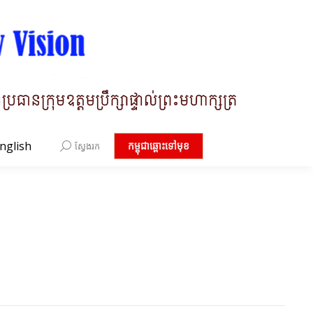
nglish
Search:
កម្ពុជាឆ្ពោះទៅមុខ
ស្វែងរក