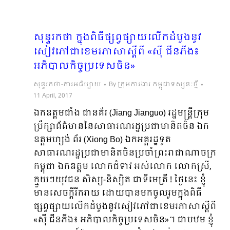
សុន្ទរកថា ក្នុងពិធីផ្សព្វផ្សាយលើកដំបូងនូវ
សៀវភៅជាខេមរភាសាស្តីពី «ស៊ី ជីនភីង៖
អភិបាលកិច្ចប្រទេសចិន»
សុន្ទរកថា-ការអធិប្បាយ
By
ក្រុមការងារ កម្ពុជាទស្សនៈថ្មី
11 April, 2017
ឯកឧត្តមជាំង ជានគ័រ (Jiang Jianguo) រដ្ឋមន្ត្រីក្រុម
ប្រឹក្សាព័ត៌មាននៃសាធារណរដ្ឋប្រជាមានិតចិន ឯក
ឧត្តមហ្សង់ ព័រ (Xiong Bo) ឯកអគ្គរដ្ឋទូត
សាធារណរដ្ឋប្រជាមានិតចិនប្រចាំព្រះរាជាណាចក្រ
កម្ពុជា ឯកឧត្តម លោកជំទាវ អស់លោក លោកស្រី,
ក្មួយៗយុវជន សិស្ស-និស្សិត ជាទីមេត្រី ! ថ្ងៃនេះ ខ្ញុំ
មានសេចក្តីរីករាយ ដោយបានមកចូលរួមក្នុងពិធី
ផ្សព្វផ្សាយលើកដំបូងនូវសៀវភៅជាខេមរភាសាស្តីពី
«ស៊ី ជីនភីង៖ អភិបាលកិច្ចប្រទេសចិន»។ ជាបឋម ខ្ញុំ