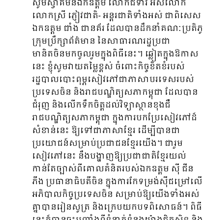
សូមស្វាគមន៍ឯកឧត្តម លោកជំទាវ អស់លោក
លោកស្រី ភ្ញៀវជាតិ- អន្តរជាតិទាំងអស់ ជាពិសេស
ឯកឧត្តម ជាំង ជានគ័រ ដែលបានដឹកនាំគណៈប្រតិភូ
ក្រុមប្រឹក្សាព័ត៌មាន នៃសាធារណរដ្ឋប្រជា
មានិតចិនមកចូលរួមក្នុងពិធីនេះ។ ឆ្លៀតក្នុងឱកាស
នេះ ខ្ញុំសូមវាយតម្លៃខ្ពស់ ចំពោះកិច្ចខិតខំរបស់
រដ្ឋបាលបោះពុម្ភសៀវភៅជាភាសាបរទេសរបស់
ប្រទេសចិន និងរាជបណ្ឌិត្យសភាកម្ពុជា ដែលបាន
ជំរុញ និងលើកទឹកចិត្តដល់វិទ្យាស្ថានខុងជឺ
រាជបណ្ឌិត្យសភាកម្ពុជា ក្នុងការបកប្រែសៀវភៅដ៏
សំខាន់នេះ ឱ្យទៅជាភាសាខ្មែរ ដើម្បីបានជា
ប្រយោជន៍សម្រាប់ប្រជាជនខ្មែរយើង។ ជារួម
សៀវភៅនេះ នឹងបង្ហាញឱ្យប្រជាជាតិខ្មែរយល់
កាន់តែច្បាស់ពីគោលគំនិតរបស់ឯកឧត្តម ស៊ី ជីន​
ភីង ប្រធានាធិបតីចិន ក្នុងការកែទម្រង់ស៊ីជម្រៅលើ
អភិបាលកិច្ចប្រទេសចិន សម្រាប់ឱ្យយើងទាំងអស់
គ្នាបានរៀនសូត្រ និងក្រេបយកបទពិសោធន៍។ ពិធី