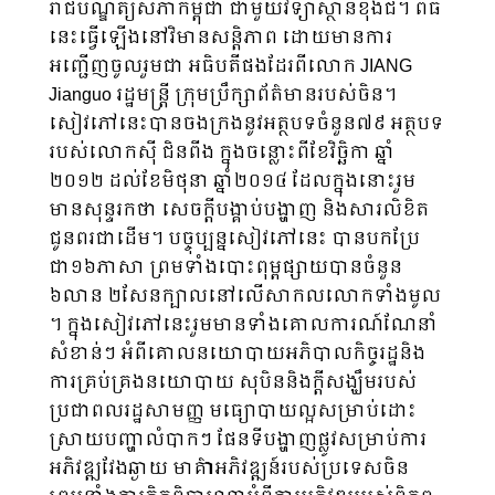
រាជបណ្ឌិត្យសភាកម្ពុជា ជាមួយវិទ្យាស្ថានខុងជឺ។ ពិធី
នេះធ្វើឡើងនៅវិមានសន្តិភាព ដោយមានការ
អញ្ជើញចូលរួមជា អធិបតីផងដែរពីលោក JIANG
Jianguo រដ្ឋមន្រ្តី ក្រុមប្រឹក្សាព័ត៌មានរបស់ចិន។
សៀវភៅ​នេះ​​បាន​ចង​ក្រងនូវ​អត្ថបទចំនួន៧៩ ​អត្ថបទ​
របស់​លោក​ស៊ី ជិនពីង​ ក្នុង​ចន្លោះ​​​ពី​ខែ​វិច្ឆិកា ​ឆ្នាំ​
២០១២ ​ដល់​ខែ​មិថុនា ​ឆ្នាំ​២០១៤ ដែលក្នុងនោះរួម
មាន​សុន្ទរកថា សេចក្តី​បង្គាប់​បង្ហាញ​ និង​សារ​លិខិត​
ជូនពរជាដើម។ បច្ចុប្បន្ន​សៀវភៅនេះ​ បាន​​បកប្រែ​
ជា១៦ភាសា ព្រមទាំងបោះពុម្ព​ផ្សាយបាន​ចំនួន​
៦លាន​ ២សែន​ក្បាលនៅលើ​សាកល​លោក​ទាំងមូល​
។ ក្នុង​សៀវភៅ​នេះរួម​មានទាំង​គោលការណ៍​ណែនាំ​
សំខាន់ៗ អំពី​គោល​នយោបាយ​​​​អភិបាលកិច្ច​រដ្ឋ​និង​​
ការគ្រប់គ្រង​នយោបាយ ​សុបិន​និងក្តី​សង្ឃឹម​របស់​
ប្រជាពល​រដ្ឋ​​​សាមញ្ញ ​មធ្យោបាយល្អ​សម្រាប់​​ដោះ
ស្រាយ​បញ្ហា​លំបាកៗ ផែនទី​បង្ហាញ​ផ្លូវ​​សម្រាប់​ការ​​
អភិវឌ្ឍ​​វែង​ឆ្ងាយ មាគ៌ា​​អភិវឌ្ឍន៍​របស់ប្រទេស​​ចិន