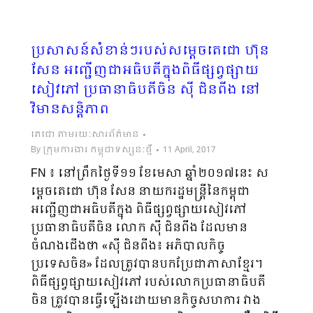
ប្រសាសន៍សំខាន់ៗរបស់សម្តេចតេជោ ហ៊ុន
សែន អញ្ជើញជាអធិបតីក្នុងពិធីផ្សព្វផ្សាយ
សៀវភៅ ប្រធានាធិបតីចិន ស៊ី ជិនពីង នៅ
វិមានសន្តិភាព
តេជោ តាមរយៈសារព័ត៌មាន
By
ក្រុមការងារ កម្ពុជាទស្សនៈថ្មី
11 April, 2017
FN ៖ នៅព្រឹកថ្ងៃទី១១ ខែមេសា ឆ្នាំ២០១៧នេះ ស
ម្តេចតេជោ ហ៊ុន សែន នាយករដ្ឋមន្រ្តីនៃកម្ពុជា
អញ្ជើញជាអធិបតីក្នុង ពិធីផ្សព្វផ្សាយសៀវភៅ
ប្រធានាធិបតីចិន លោក ស៊ី ជិនពីង ដែលមាន
ចំណងជើងថា «ស៊ី ជិនពីង៖ អភិបាលកិច្ច
ប្រទេសចិន» ដែលត្រូវបានបកប្រែជាភាសាខ្មែរ។
ពិធីផ្សព្វផ្សាយសៀវភៅ របស់លោកប្រធានាធិបតី
ចិន ត្រូវបានធ្វើឡើងដោយមានកិច្ចសហការ វាង