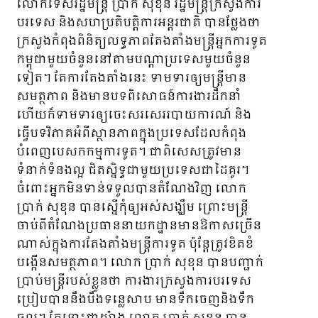
លោកទេសរដ្ឋមន្រ្តី ប្រាក់ សុខុន រដ្ឋមន្រ្តីក្រសួងការ
បរទេស និងសហប្រតិបត្តិការ​អន្តរជាតិ បានថ្លែងថា
ក្រសួងកំពុងពិនិត្យលទ្ធភាពតែងតាំង​មន្ត្រីអ្នកការទូត
កម្ពុជាមួយចំនួន​នៅតាមបណ្តាប្រទេស​មួយចំនួន
ទៀត។ តែការតែងតាំងនេះ ទាមទារឲ្យមន្ត្រីមាន
សមត្ថភាព និងមានបទពិសោធន៍ការងារដឹកនាំ
ហើយក៏ទាមទារឲ្យ​ចេះសរសេររបាយការណ៍ និង
ធ្វើបទវិភាគអំពីស្ថានភាពក្នុងប្រទេសដែលកំពុង
បំពេញបេសកកម្មការទូត។ ជាពិសេសត្រូវមាន​
ទំនាក់ទំនងល្អ ជិតស្និទ្ធជាមួយប្រទេសជាដៃគូរ។
ចំពោះអ្នកមិនទាន់ទទួលបានតំណែងវិញ លោក
ប្រាក់ សុខុន បានស្នើកុំឲ្យអស់សង្ឃឹម ព្រោះមន្ត្រី
ចាប់ពីតំណែងប្រធាន​នាយកដ្ឋានមានឱកាសច្រើន
ណាស់ក្នុងការតែងតាំងមន្ត្រីការទូត ប៉ុន្តែត្រូវខិតខំ
បង្កើនសមត្ថភាព។ លោក ប្រាក់ សុខុន បានបញ្ជាក់
ប្រាប់មន្រ្តីរបស់ខ្លួនថា ការងារក្រសួងការបរទេស
ប្រៀបបាននឹងបឹងទន្លេសាប មានទឹកចេញនិងទឹក