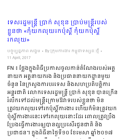
ទេសរដ្ឋមន្រ្តី ប្រាក់ សុខុន ប្រាប់មន្រ្តីរបស់
ខ្លួនថា «កុំយកលុយរកប៉ុស្តិ៍ កុំយកប៉ុស្តិ៍
រកលុយ»
បច្ចុប្បន្នភាព សង្គម
By
ក្រុមការងារ កម្ពុជាទស្សនៈថ្មី
11 April, 2017
FN ៖ ថ្លែងក្នុងពិធីប្រកាសចូលកាន់តំណែងរបស់អគ្គ
នាយក អគ្គនាយករង និងប្រធាននាយកដ្ឋានមួយ
ចំនួន នៃក្រសួងការបរទេស និងសហប្រតិបត្តិការ
អន្តរជាតិ លោកទេសរដ្ឋមន្រ្តី ប្រាក់ សុខុន បានក្រើន
រំលឹកទៅដល់មន្រ្តី​ក្រោមឱវាទរបស់ខ្លួនថា មិន
ត្រូវយកលុយទៅរកប៉ុស្តិ៍ការងារ ហើយក៏មិនត្រូវយក
ប៉ុស្តិ៍ការងារនេះទៅរកលុយនោះដែរ ពោលត្រូវប្រឹង
ប្រែងធ្វើការងារឲ្យបានល្អប្រសើរជូនជាតិ និង
ប្រជាជន។ ក្នុងពិធីនាថ្ងៃទី១០ ខែមេសា ឆ្នាំ២០១៧