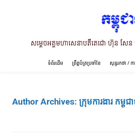
ទំព័រដើម
ព្រឹត្តប័ត្រប្រចាំខែ
សុន្ទរកថា / ក
Author Archives:
ក្រុមការងារ កម្ពុជា