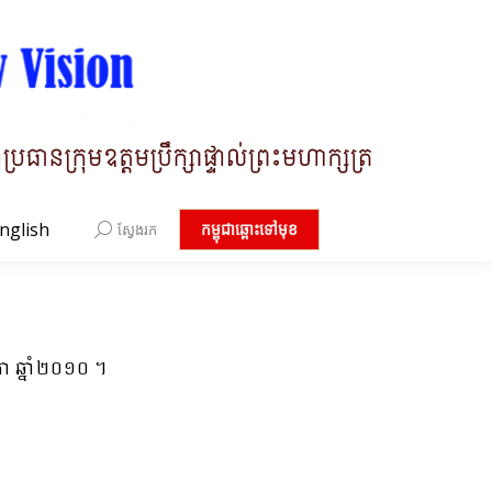
nglish
Search:
កម្ពុជាឆ្ពោះទៅមុខ
ស្វែងរក
ា ឆ្នាំ២០១០ ។