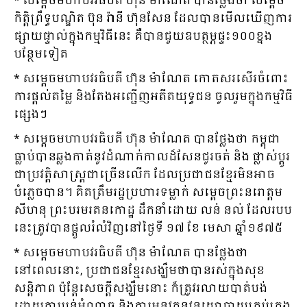
* សម្ដេចមហាបវរធិបតី ហ៊ុន ម៉ាណែត បានថ្លែងថា សម្ដេច
កិត្តិព្រឹទ្ធបណ្ឌិត ប៊ុន រ៉ានី ហ៊ុនសែន ដែលបានមើលឃើញការ
ផ្សាយផ្ទាល់ក្នុងកម្មវិធីនេះ គឺបានជួយឧបត្ថម្ភផ្ទះ១០០ខ្នង
បន្ថែមទៀត
* សម្ដេចមហាបវរធិបតី ហ៊ុន ម៉ាណែត កោតសរសើរចំពោះ
ការផ្ដល់តម្លៃ និងតែងអញ្ជើញអតីតយុទ្ធជន ចូលរួមក្នុងកម្មវិធី
ផ្សេងៗ
* សម្ដេចមហាបវរធិបតី ហ៊ុន ម៉ាណែត បានថ្លែងថា កម្ពុជា
ធ្លាប់បានឆ្លងកាត់នូវដំណាក់កាលដ៏សែនជូរចត់ និង ផ្លាស់ប្តូរ
ជាប្រវត្តិសាស្ត្រជាច្រើនលើក ដែលប្រជាជនខ្មែរមិនអាច
បំភ្លេចបាន។ គិតត្រឹមរដ្ឋប្រហារទម្លាក់ សម្ដេចព្រះនរោត្ដម
សីហនុ ព្រះបរមរតនកោដ្ឋ ដឹកនាំដោយ លន់ នល់ ដែលរបប
នេះត្រូវបានផ្ដួលរំលំវិញនៅថ្ងៃទី ១៧ ខែ មេសា ឆ្នាំ១៩៧៥
* សម្ដេចមហាបវរធិបតី ហ៊ុន ម៉ាណែត បានថ្លែងថា
នៅពេលនោះ, ប្រជាជនខ្មែរសង្ឃឹមថាបានរស់ក្នុងសុខ
សន្តិភាព ប៉ុន្តែសេចក្តីសង្ឃឹមនោះ ក៏ត្រូវរលាយបាត់បង់
ដោយការប្លន់អំណាច និងការអនុវត្តនូវនយោបាយគ្រប់គ្រង