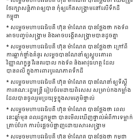
* សម្ដេចមហាបវរធិបតី ហ៊ុន ម៉ាណែត បានថ្លែងថា យើងត្រូវ
ថែរក្សាសន្ដិភាពឲ្យបាន កុំឲ្យកើតសង្គ្រាមនៅលើទឹកដី
កម្ពុជា
* សម្ដេចមហាបវរធិបតី ហ៊ុន ម៉ាណែត បានថ្លែងថា កងទ័ព
អាចបញ្ចប់សង្គ្រាម និងអាចបង្កើតសង្គ្រាមបានដូចគ្នា
* សម្ដេចមហាបវរធិបតី ហ៊ុន ម៉ាណែត បានថ្លែងថា ក្រៅពី
ការឆ្លាក់ផ្ទាំងគំនូរ សម្ដេចបានណែនាំឲ្យស្ដូបគោរព
វិញ្ញាណក្ខន្ធ វីរនគរបាល កងទ័ព និងអាវុធហត្ថ ដែល
បានពលី ក្នុងការពារបូរណភាពទឹកដី
* សម្ដេចមហាបវរធិបតី ហ៊ុន ម៉ាណែត បានណែនាំឲ្យទីស្ដី
ការគណៈរដ្ឋមន្ដ្រី រៀបចំមេដាយពិសេស សម្រាប់កងកម្លាំង
ដែលបានចូលរួមប្រយុទ្ធក្នុងសមរភូមិផ្ទាល់
* សម្ដេចមហាបវរធិបតី ហ៊ុន ម៉ាណែត បានថ្លែងថា ពេល
នេះឆ្នាំមុន ពលរដ្ឋកម្ពុជា បានមើលឃើញផ្ទាល់អំពីការទម្លាក់
គ្រាប់បែក ការបំផ្លេចបំផ្លាញដោយសារសង្គ្រាម
* សម្ដេចមហាបវរធិបតី ហ៊ុន ម៉ាណែត បានថ្លែងថា កម្ពុជា