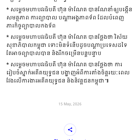
* សម្ដេចមហាបវរធិបតី ហ៊ុន ម៉ាណែត បានណែនាំឲ្យបង្កើន
សមត្ថភាព ការព្យាបាល បណ្ដាអង្គភាពទ័ព ដែលបំពេញ
ភារកិច្ចព្យាបាលកងទ័ព
* សម្ដេចមហាបវរធិបតី ហ៊ុន ម៉ាណែត បានថ្លែងថា វិស័យ
សុខាភិបាលកម្ពុជា ទោះមិនទំនើបដូចបណ្ដាប្រទេសដទៃ
តែអាចព្យាបាលបាន និងរីកចម្រើនបន្ដបន្ទាប
* សម្ដេចមហាបវរធិបតី ហ៊ុន ម៉ាណែត បានថ្លែងថា ការ
រៀបចំស្នាក់អតីតយុទ្ធជន បង្ហាញអំពីការតាំងចិត្តរយៈពេល
វែងលើការងារអតីតយុទ្ធជន និងនិវត្តជនកម្ពុជា៕
15 May, 2026