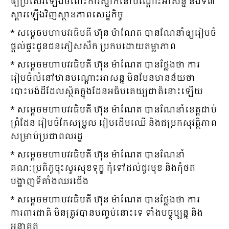
ឲ្យប្រសើរឡើងចំពោះការស្នាក់នៅបណ្ដោះអាសន្ន និងទី៣
ស្ដារឡើងវិញស្ថានភាពសេដ្ឋកិច្ច
* សម្ដេចមហាបវរធិបតី ហ៊ុន ម៉ាណែត បានណែនាំឲ្យរៀបចំ
ផ្ដល់ផ្ទះជូនជនភៀសសឹក ប្រកបដោយតម្លាភាព
* សម្ដេចមហាបវរធិបតី ហ៊ុន ម៉ាណែត បានថ្លែងថា ការ
រៀបចំលំនៅឋានបណ្ដោះអាសន្ន មិនមែនមានន័យថា
បោះបង់ដីដែលស្ថិតក្នុងដែនអធិបតេយ្យជាតិនោះឡើយ
* សម្ដេចមហាបវរធិបតី ហ៊ុន ម៉ាណែត បានណែនាំខេត្តជាប់
ព្រំដែន រៀបចំកែសម្រួល រៀបដើមឈើ និងជម្រកសុវត្ថិភាព
សម្រាប់ប្រជាពលរដ្ឋ
* សម្ដេចមហាបវរធិបតី ហ៊ុន ម៉ាណែត បានណែនាំ
គណៈប្រតិភូចុះសួរសុខទុក្ខ កុំទៅដល់ជួរមុខ និងកុំថត
បង្ហាញទីតាំងឈរជើង
* សម្ដេចមហាបវរធិបតី ហ៊ុន ម៉ាណែត បានថ្លែងថា ការ
ការពារជាតិ មិនត្រូវបានបញ្ចប់នោះទេ ទាំងបច្ចុប្បន្ន និង
អនាគត