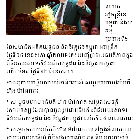
នាយក
រដ្ឋមន្ដ្រីនៃ
កម្ពុជា និងជា
អនុ
ប្រធានទី១
នៃសមាជិកអតីតយុទ្ធជន និងនិវត្តជនកម្ពុជា នៅព្រឹក
ថ្ងៃទី១៥ ខែឧសភា ឆ្នាំ២០២៦នេះ អញ្ជើញជាអធិបតីភាពក្នុង
ពិធីអបអរសាទរទិវាអតីតយុទ្ធជន និងនិវត្តជនកម្ពុជា
លើកទី១៩ ថ្ងៃទី១២ ខែឧសភា។
ខាងក្រោមជាខ្លឹមសារសំខាន់ៗរបស់ សម្ដេចមហាបវរធិបតី
ហ៊ុន ម៉ាណែត៖
* សម្ដេចមហាបវរធិបតី ហ៊ុន ម៉ាណែត សម្ដែងសេចក្តី
សោមនស្ស ដែលបានចូលរួមជាអធិបតី «ពិធីអបអរសាទរ
ទិវាអតីតយុទ្ធជន និង និវត្តជនកម្ពុជា លើកទី១៩ នាពេលនេះ
* សម្ដេចមហាបវរធិបតី ហ៊ុន ម៉ាណែត បានថ្លែងអំណរគុណ
នាយឧត្តមសេនីយ៍ កិត្តិសង្គហបណ្ឌិត គន់ គីម អគ្គលេខាធិ