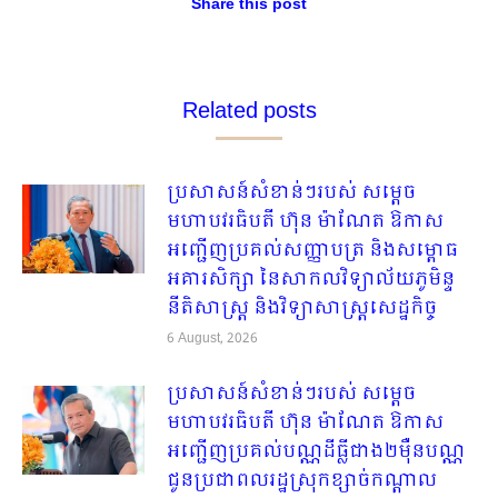
Share this post
Related posts
ប្រសាសន៍សំខាន់ៗរបស់ សម្តេច
មហាបវរធិបតី ហ៊ុន ម៉ាណែត ឱកាស
អញ្ជើញប្រគល់សញ្ញាបត្រ និងសម្ពោធ
អគារសិក្សា នៃសាកលវិទ្យាល័យភូមិន្ទ
នីតិសាស្ត្រ និងវិទ្យាសាស្ត្រសេដ្ឋកិច្ច
6 August, 2026
ប្រសាសន៍សំខាន់ៗរបស់ សម្តេច
មហាបវរធិបតី ហ៊ុន ម៉ាណែត ឱកាស
អញ្ជើញប្រគល់បណ្ណដីធ្លី​ជាង២ម៉ឺនបណ្ណ
ជូនប្រជាពលរដ្ឋស្រុកខ្សាច់កណ្តាល