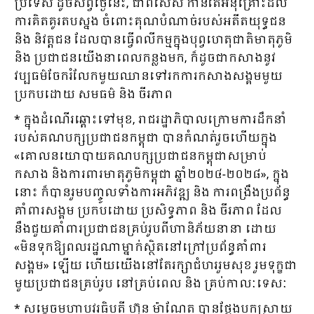
ប្រទេស ដូចសព្វថ្ងៃនេះ, ជាពិសេស កាន់តែអនុគ្រោះដល់
ការគិតគូរតបស្នង ចំពោះគុណបំណាច់របស់អតីតយុទ្ធជន
និង និវត្តជន ដែលបានធ្វើពលីកម្មក្នុងបុព្វហេតុជាតិមាតុភូមិ
និង ប្រជាជនយើងនាពេលកន្លងមក, ក៏ដូចជាកសាងនូវ
វប្បធម៌ចែករំលែកមួយឈានទៅរកការកសាងសង្គមមួយ
ប្រកបដោយ សមធម៌ និង ចីរភាព
* ក្នុងដំណើរឆ្ពោះទៅមុខ, រាជរដ្ឋាភិបាលក្រោមការដឹកនាំ
របស់គណបក្សប្រជាជនកម្ពុជា បានកំណត់រួចហើយក្នុង
«គោលនយោបាយគណបក្សប្រជាជនកម្ពុជាសម្រាប់
កសាង និងការពារមាតុភូមិកម្ពុជា ឆ្នាំ២០២៤-២០២៨», ក្នុង
នោះ ក៏បានរួមបញ្ចូលទាំងការអភិវឌ្ឍ និង ការពង្រឹងប្រព័ន្ធ
គាំពារសង្គម ប្រកបដោយ ប្រសិទ្ធភាព និង ចីរភាព ដែល
នឹងជួយគាំពារប្រជាជនគ្រប់រូបពីហានិភ័យនានា ដោយ
«មិនទុកឱ្យពលរដ្ឋណាម្នាក់ស្ថិតនៅក្រៅប្រព័ន្ធគាំពារ
សង្គម» ឡើយ ហើយយើងនៅតែរក្សាជំហររួមសុខ រួមទុក្ខជា
មួយប្រជាជនគ្រប់រូប នៅគ្រប់ពេល និង គ្រប់កាលៈទេសៈ
* សម្ដេចមហាបវរធិបតី ហ៊ុន ម៉ាណែត បានថ្លែងបកស្រាយ