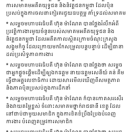
ការសមាគមអតីតយុទ្ធជន និងនិវត្តជនកម្ពុជា ដែលប៉ិន
ប្រសប់ក្នុងការចលនាកៀរគរជួយឧបត្ថម្ភ គាំទ្រដល់សមាគម
* សម្ដេចមហាបវរធិបតី ហ៊ុន ម៉ាណែត បានថ្លែងរំលឹកអំពី
ប្រវត្តិការងារមួយចំនួនរបស់សមាគមអតីតយុទ្ធជន និង
និវត្តជនកម្ពុជា ដែលអតីតកាលស្ថិតក្រោមចំណុះក្រសួង
សង្គមកិច្ច ដែលក្រោយមកកែសម្រួលបន្ដបន្ទាប់ ដើម្បីធានា
ដល់ប្រសិទ្ធភាពការងារ
* សម្ដេចមហាបវរធិបតី ហ៊ុន ម៉ាណែត បានថ្លែងថា សម្ដេច
ជាអ្នកផ្ដួចផ្ដើមដើម្បីឲ្យឯកឧត្តម នាយឧត្តមសេនីយ៍ គន់ គីម
ធ្វើជាអគ្គលេខាធិការ ដោយសារមើលឃើញពីសមត្ថភាព
និងភាពប៉ិនប្រសប់ក្នុងការដឹកនាំ
* សម្ដេចមហាបវរធិបតី ហ៊ុន ម៉ាណែត ក៏បានកោតសរសើរ
និងវាយតម្លៃខ្ពស់ ចំពោះសមាគមថ្នាក់រាជធានី ខេត្ត ដែល
នៅជាប់ជាមួយសមាជិក ក្នុងការខិតខំប្រឹងប្រែងបំពេញ
ការងារ បំពេញតម្រូវការសមាជិក