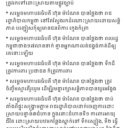
ត្រូវរកទៅដោះស្រាយតាមផ្លូវច្បាប់
* សម្ដេចមហាបវរធិបតី ហ៊ុន ម៉ាណែត បានថ្លែងថា រាជ
រដ្ឋាភិបាលកម្ពុជា នៅតែស្វែងរកដំណោះស្រាយដោយសន្ដិ
ភាព បញ្ជៀសកុំឲ្យមានជនពិការ ក្មេងកំព្រា
* សម្ដេចមហាបវរធិបតី ហ៊ុន ម៉ាណែត បានថ្លែងថា ពលរដ្ឋ
កម្ពុជាជាង១៧លាននាក់ គ្មានអ្នកណាលត់ជង្គង់កាត់ដីឲ្យ
គេនោះឡើយ
* សម្ដេចមហាបវរធិបតី ហ៊ុន ម៉ាណែត បានថ្លែងថា ទឹកដី
ត្រូវការពារ ប្រជាជន ក៏ត្រូវការពារ
* សម្ដេចមហាបវរធិបតី ហ៊ុន ម៉ាណែត បានថ្លែងថា ត្រូវ
ចិញ្ចឹមស្មារតីរួបរួម ដើម្បីរួមគ្នារក្សាសន្ដិភាពបានយូរអង្វែង
* សម្ដេចមហាបវរធិបតី ហ៊ុន ម៉ាណែត បានថ្លែងថា ចាប់
តាំងពីផ្ទុះសង្គ្រាមភ្លាម រាជរដ្ឋាភិបាលដាក់ចេញការដោះ
ស្រាយបន្ទាន់៣ជំហាន ក្នុងនោះជំហានទី១ ការពារអាយុ
ជីវិត ដោះស្រាយបឋមកន្លែងស្នាក់នៅ ទឹកស្បៀង, ទី២ ធ្វើ