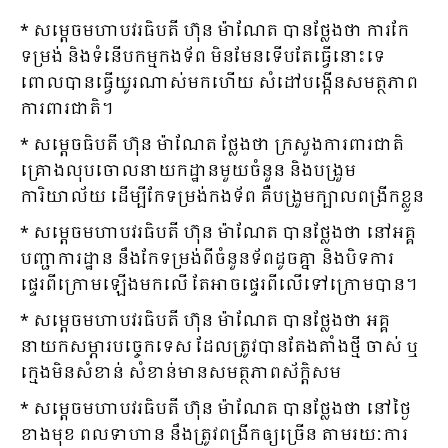
* សម្ដេចមហាបវរធិបតី ហ៊ុន ម៉ាណែត បានថ្លែងថា ការកែ
ទម្រង់ និងទំនើបកម្មកងទ័ព មិនមែនទើបតែធ្វើនោះទេ
ពោលបានធ្វើយូរណាស់មកហើយ សំដៅបង្កើនសមត្ថភាព
ការពារជាតិ។
* សម្ដេចធិបតី ហ៊ុន ម៉ាណែត ថ្លែងថា ក្រសួងការពារជាតិ
គ្រោងលុបចោលនាយកដ្ឋានមួយចំនួន និងបង្រួម
ការិយាល័យ ដើម្បីកែទម្រង់កងទ័ព គឺបង្រួមក្បាលពង្រីកខ្លួន
* សម្ដេចមហាបវរធិបតី ហ៊ុន ម៉ាណែត បានថ្លែងថា នៅអគ្គ
បញ្ជាការដ្ឋាន នឹងកែទម្រង់ពីចំនួនទ័ពដូចគ្នា និងបិទការ
ផ្ទេរពីក្រោមឡើងមកលើ តែអាចផ្ទេរពីលើទៅក្រោមបាន។
* សម្ដេចមហាបវរធិបតី ហ៊ុន ម៉ាណែត បានថ្លែងថា អគ្គ
នាយកសម្ភារបច្ចេកទេស ដែលត្រូវបានតែងតាំងថ្មី ចាស់ ឬ
ក្មេងមិនសំខាន់ សំខាន់មានសមត្ថភាពស័ក្ដិសម
* សម្ដេចមហាបវរធិបតី ហ៊ុន ម៉ាណែត បានថ្លែងថា នៅថ្ងៃ
ខាងមុខ ពលទាហាន នឹងត្រូវពង្រីកឲ្យច្រើន តាមរយៈការ