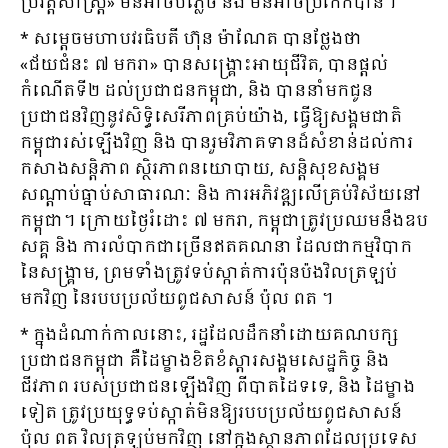
ប្រវត្តិសាស្ត្រ» មិនអាចបំភ្លេច និង មិនអាចប្រកែកបាន។
* សម្ដេចមហាបវរធិបតី ហ៊ុន ម៉ាណែត បានថ្លែងថា
«ជ័យជំនះ ៧ មករា» បានសង្គ្រោះអាយុជីវិត, បានផ្ដល់
កំណើតទី២ ដល់ប្រជាជនកម្ពុជា, និង បាននាំមកជូន
ប្រជាជនវិញនូវសិទ្ធិសេរីភាពគ្រប់យ៉ាង, ធ្វើឱ្យសង្គមជាតិ
កម្ពុជារស់ឡើងវិញ និង បានរួមវិភាគទានដ៏សំខាន់ដល់ការ
កសាងសន្តិភាព ស្ថិរភាពនយោបាយ, សន្តិសុខសង្គម
សណ្តាប់ធ្នាប់សាធារណៈ និង ការអភិវឌ្ឍលើគ្រប់វិស័យនៅ
កម្ពុជា។ ក្រោយថ្ងៃរំដោះ ៧ មករា, កម្ពុជាត្រូវប្រឈមនឹងឧប
សគ្គ និង ការលំបាកជាច្រើនឥតគណនា ដែលជាកម្មវិបាក
នៃសង្គ្រាម, ព្រមទាំងត្រូវទប់ស្កាត់ការប៉ុនប៉ងវិលត្រឡប់
មកវិញ នៃរបបប្រល័យពូជសាសន៍ ប៉ុល ពត ។
* ក្នុងដំណាក់កាលនោះ, រដ្ឋដែលដឹកនាំដោយគណបក្ស
ប្រជាជនកម្ពុជា គឺដៃម្ខាងខិតខំស្ដារសង្គមសេដ្ឋកិច្ច និង
ជីវភាព របស់ប្រជាជនឡើងវិញ ពីបាតដៃទទេ, និង ដៃម្ខាង
ទៀត ត្រូវប្រយុទ្ធទប់ស្កាត់មិនឱ្យរបបប្រល័យពូជសាសន៍
ប៉ុល ពត វិលត្រឡប់មកវិញ នៅក្នុងស្ថានភាពដែលប្រទេស