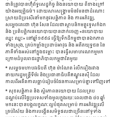
ជាតិត្រូវបានហ៊ុំព័ទ្ធសេដ្ឋកិច្ច និងនយោបាយ ពីខាងក្រៅ
យ៉ាងអយុត្តិធម៌។ ដោយសារសង្គ្រាមមិនមែនជាដំណោះ
ស្រាយដ៏ប្រសើរនាំមកនូវសន្តិភាព និង ការអភិវឌ្ឍ,
សម្ដេចតេជោ ហ៊ុន សែន ដែលជាស្ថាបនិកមគ្គុទ្ទេសក៍ឯក
និង ប្រតិបត្តិករនយោបាយបានដាក់ចេញ «នយោបាយ
ឈ្នះ ឈ្នះ» នៅឆ្នាំ១៩៩៨ ធ្វើឱ្យទឹកដីកម្ពុជាបានឯកភាព
ទាំងស្រុង, គ្រប់កម្លាំងប្រដាប់អាវុធ និង អតីតយុទ្ធជន នៃ
ភាគីទាំងអស់នៅក្នុងជម្លោះ បានធ្វើសមាហរណកម្មមក
ក្រោមដំបូលរាជរដ្ឋាភិបាលកម្ពុជាតែមួយ
* សម្ដេចមហាបវរធិបតី ហ៊ុន ម៉ាណែត រំលឹករឿងរវាង
នាយករដ្ឋមន្ដ្រីទីម័រ និងប្រធានាធិបតីឥណ្ឌូនេស៉ី ដែល
កាលពីអតីតកាលធ្លាប់រៀបចំផែនការសម្រាប់គ្នាទៅវិញទៅ
* សុខសន្តិភាព និង ស្ថិរភាពនយោបាយ ដែលគ្រប
ដណ្ដប់លើផ្ទៃប្រទេសទាំងមូលក្នុងរយៈពេលជាង ៤០ ឆ្នាំ
មកនេះបានបង្កលក្ខណៈល្អបំផុតសម្រាប់ ការអភិវឌ្ឍលើ
គ្រប់វិស័យ និងការបង្កើតសមិទ្ធផលជាច្រើននៅទូទាំង