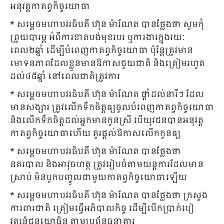
អនុវត្តកាតព្វកិច្ចយោធា
* សម្ដេចមហាបវរធិបតី ហ៊ុន ម៉ាណែត បានថ្លែងថា សូមកុំ
ព្រួយបារម្ភ អំពីការខាតបង់មុខរបរ ឬការងារក្នុងរយៈ
ពេល២ឆ្នាំ ដើម្បីបំពេញកាតព្វកិច្ចយោធា ប៉ុន្ដែត្រូវមាន
មោទនភាពដែលខ្លួនមានឱកាសជួយជាតិ និងត្រៀមរហូត
ដល់៤៥ឆ្នាំ នៅពេលជាតិត្រូវការ
* សម្ដេចមហាបវរធិបតី ហ៊ុន ម៉ាណែត ផ្ដាំដល់នារីៗ ដែល
មានសង្សារ ត្រូវលើកទឹកចិត្តឲ្យចូលបំពេញកាតព្វកិច្ចយោធា
និងលើកទឹកចិត្តដល់អ្នកមានកូនស្រី បើយុវជនបានអនុវត្ត
កាតព្វកិច្ចយោធាហើយ គួរផ្ដល់ឱកាសលើកកូនឲ្យ
* សម្ដេចមហាបវរធិបតី ហ៊ុន ម៉ាណែត បានថ្លែងថា
នគរបាល និងអាវុធហត្ថ ត្រូវរៀបចំតាមយន្ដការដែលមាន
ស្រាប់ មិនបូកបញ្ចូលជាមួយកាតព្វកិច្ចយោធាឡើយ
* សម្ដេចមហាបវរធិបតី ហ៊ុន ម៉ាណែត បានថ្លែងថា ក្រសួង
ការពារជាតិ ត្រៀមធ្វើអភិបាលកិច្ច ដើម្បីបើកប្រាក់បៀ
វត្សន៍ជូនយោធិន តាមប្រព័ន្ធធនាគារ