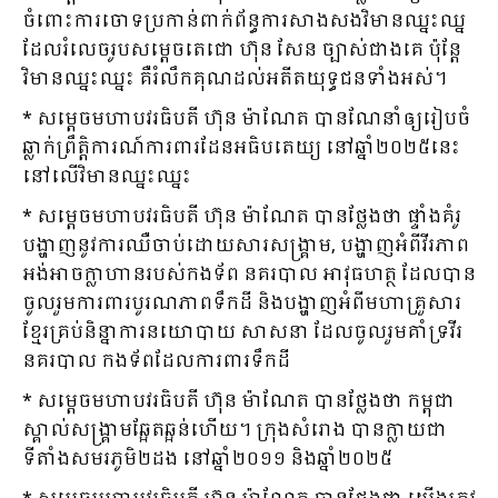
ចំពោះការចោទប្រកាន់ពាក់ព័ន្ធការសាងសងវិមានឈ្នះឈ្ន
ដែលរំលេចរូបសម្ដេចតេជោ ហ៊ុន សែន ច្បាស់ជាងគេ ប៉ុន្ដែ
វិមានឈ្នះឈ្នះ គឺរំលឹកគុណដល់អតីតយុទ្ធជនទាំងអស់។
* សម្ដេចមហាបវរធិបតី ហ៊ុន ម៉ាណែត បានណែនាំឲ្យរៀបចំ
ឆ្លាក់ព្រឹត្តិការណ៍ការពារដែនអធិបតេយ្យ នៅឆ្នាំ២០២៥នេះ
នៅលើវិមានឈ្នះឈ្នះ
* សម្ដេចមហាបវរធិបតី ហ៊ុន ម៉ាណែត បានថ្លែងថា ផ្ទាំងគំរូ
បង្ហាញនូវការឈឺចាប់ដោយសារសង្គ្រាម, បង្ហាញអំពីវីរភាព
អង់អាចក្លាហានរបស់កងទ័ព នគរបាល អាវុធហត្ថ ដែលបាន
ចូលរួមការពារបូរណភាពទឹកដី និងបង្ហាញអំពីមហាគ្រួសារ
ខ្មែរគ្រប់និន្នាការនយោបាយ សាសនា ដែលចូលរួមគាំទ្រវីរ
នគរបាល កងទ័ពដែលការពារទឹកដី
* សម្ដេចមហាបវរធិបតី ហ៊ុន ម៉ាណែត បានថ្លែងថា កម្ពុជា
ស្គាល់សង្គ្រាមឆ្អែតឆ្អន់ហើយ។ ក្រុងសំរោង បានក្លាយជា
ទីតាំងសមរភូមិ២ដង នៅឆ្នាំ២០១១ និងឆ្នាំ២០២៥