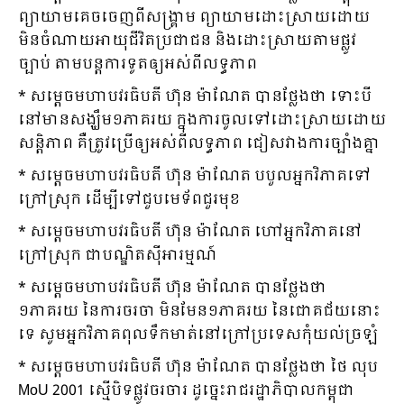
ព្យាយាមគេចចេញពីសង្គ្រាម ព្យាយាមដោះស្រាយដោយ
មិនចំណាយអាយុជីវិតប្រជាជន និងដោះស្រាយតាមផ្លូវ
ច្បាប់ តាមបន្ដការទូតឲ្យអស់ពីលទ្ធភាព
* សម្ដេចមហាបវរធិបតី ហ៊ុន ម៉ាណែត បានថ្លែងថា ទោះបី
នៅមានសង្ឃឹម១ភាគរយ ក្នុងការចូលទៅដោះស្រាយដោយ
សន្ដិភាព គឺត្រូវប្រើឲ្យអស់ពីលទ្ធភាព ជៀសវាងការច្បាំងគ្នា
* សម្ដេចមហាបវរធិបតី ហ៊ុន ម៉ាណែត បបួលអ្នកវិភាគទៅ
ក្រៅស្រុក ដើម្បីទៅជួបមេទ័ពជួរមុខ
* សម្ដេចមហាបវរធិបតី ហ៊ុន ម៉ាណែត ហៅអ្នកវិភាគនៅ
ក្រៅស្រុក ជាបណ្ឌិតស៉ីអារម្មណ៍
* សម្ដេចមហាបវរធិបតី ហ៊ុន ម៉ាណែត បានថ្លែងថា
១ភាគរយ នៃការចរចា មិនមែន១ភាគរយ នៃជោគជ័យនោះ
ទេ សូមអ្នកវិភាគពុលទឹកមាត់នៅក្រៅប្រទេសកុំយល់ច្រឡំ
* សម្ដេចមហាបវរធិបតី ហ៊ុន ម៉ាណែត បានថ្លែងថា ថៃ លុប
MoU 2001 ស្មើបិទផ្លូវចរចារ ដូច្នេះរាជរដ្ឋាភិបាលកម្ពុជា