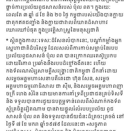
ផ្តាច់ការប្រល័យពូជសាសន៍របស់ ប៉ុល ពត។ ក្នុងរយៈ
ពេលតែ ៣ ឆ្នាំ ៨ ខែ និង ២០ ថ្ងៃ កម្ពុជារបស់យើងបានក្លាយ
ជាគុកឥតជញ្ជាំង និងក្លាយជាវាលពិឃាតដ៏សាហាវ
ឃោរឃៅបំផុត ក្នុងប្រវត្តិសាស្ត្រនៃមនុស្សជាតិ
* ស្ថិតក្នុងកាលៈទេសៈដ៏សែនលំបាកនេះ, បណ្តាំកម្លាំងអ្នក
ស្នេហាជាតិដ៏បរិសុទ្ធ ដែលសល់ពីការកាប់សម្លាប់នៃរបប
ប្រល័យពូជសាសន៍ ប៉ុល ពត បានក្រោកឈរតស៊ូប្រកប
ដោយវីរភាព ប្រឆាំងនឹងរបបដ៏ខ្មៅងងឹតនេះ ហើយ
កងទ័ពរណសិរ្សសាមគ្គីសង្គ្រោះជាតិកម្ពុជា ដឹកនាំដោយ
សម្ដេចអគ្គមហាសេនាបតីតេជោ ហ៊ុន សែន, សម្ដេច
អគ្គមហាធម្មពោធិសាល ជា ស៊ីម, និងសម្តេចអគ្គមហាពញា
ចក្រី ហេង សំរិន ដោយមានការគាំទ្រពីប្រជាជនគ្រប់ទិសទី
និង ទទួលបានការជួយឧបត្ថម្ភទាន់ពេលពីសំណាក់កងទ័ព
ស្ម័គ្រចិត្តវៀតណាម បានវាយផ្ដួលរំលំរបបប្រល័យ ពូជ
សាសន៍ ប៉ុល ពត និងទទួលបានជ័យជំនះដ៏ត្រចះត្រចង់ នៅ
ថ្ងៃទី ៧ ខែ មករា ឆ្នាំ១៩៧៩ ដែលនេះជា «សច្ចភាព