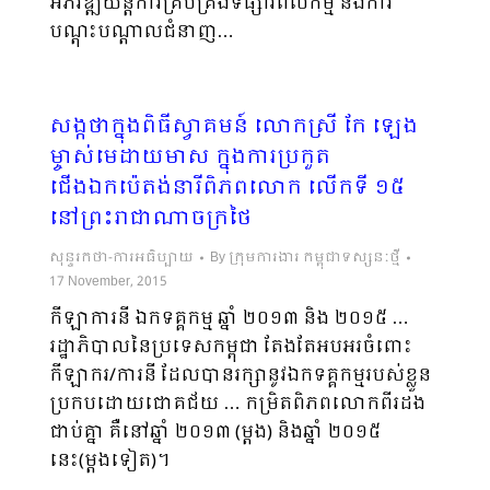
អភិវឌ្ឍយន្តការគ្រប់គ្រង​ទីផ្សារ​ពលកម្ម និងការ
បណ្តុះបណ្តាលជំនាញ…
សង្កថាក្នុងពិធីស្វាគមន៍ លោកស្រី កែ ឡេង
ម្ចាស់មេដាយមាស ក្នុងការប្រកួត
ជើងឯកប៉េតង់នារីពិភពលោក លើកទី ១៥
នៅព្រះរាជាណាចក្រថៃ
សុន្ទរកថា-ការអធិប្បាយ
By
ក្រុមការងារ កម្ពុជាទស្សនៈថ្មី
17 November, 2015
កីឡាការនី ឯកទគ្គកម្ម ឆ្នាំ ២០១៣ និង ២០១៥ …
រដ្ឋាភិបាលនៃប្រទេសកម្ពុជា តែងតែអបអរចំពោះ
កីឡាករ/ការនី ដែលបានរក្សានូវឯកទគ្គកម្មរបស់ខ្លួន​
ប្រ​កប​​ដោយ​ជោគជ័យ … កម្រិតពិភពលោកពីរដង
ជាប់គ្នា គឺនៅឆ្នាំ ២០១៣ (ម្តង) និងឆ្នាំ ២០១៥
នេះ(ម្តង​ទៀត)។