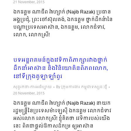
21 November, 2015
ឯកឧត្តម ណាជីព រ៉ាហ្សាក់ (Najib Razak) ប្រធាន
អង្គប្រជុំ, ព្រះចៅស៊ុលតង់, ឯកឧត្តម ថ្នាក់ដឹកនំានៃ
បណ្តាប្រទេសអាស៊ាន, ឯកឧត្តម, លោកជំទាវ,
លោក, លោកស្រី!
បទអន្តរាគមន៍ក្នុងវេទិកាពិភាក្សារវាងថ្នាក់
ដឹកនាំអាស៊ាន និងវិនិយោគិនពិភពលោក,
នៅទីក្រុងគូឡាឡាំពួរ
សុន្ទរកថា-ការអធិប្បាយ
By
ក្រុមការងារ កម្ពុជាទស្សនៈថ្មី
20 November, 2015
ឯកឧត្តម ណាជីព រ៉ាហ្សាក់ (Najib Razak) នាយក
រដ្ឋមន្រ្តីនៃប្រទេសម៉ាឡេស៊ី ឯកឧត្តម លោកជំទាវ
អស់លោក លោកស្រី! ខ្ញុំគិតថា វេទិការបស់យើង
នេះ ពិតជាផ្តល់ឱកាសដ៏កម្រ ឲ្យអាស៊ាន