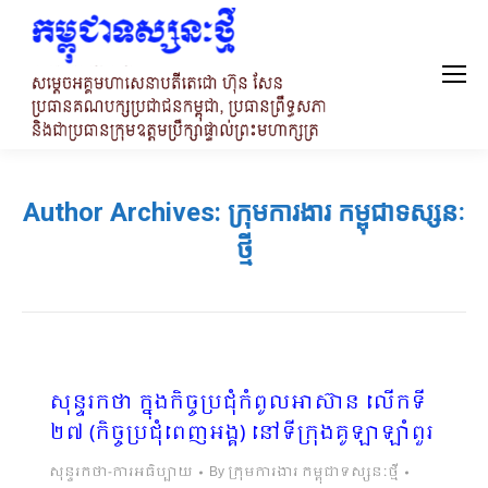
Author Archives:
ក្រុមការងារ កម្ពុជាទស្សនៈ
ថ្មី
សុន្ទរកថា ក្នុងកិច្ចប្រជុំកំពូលអាស៊ាន លើកទី
២៧ (កិច្ចប្រជុំពេញអង្គ) នៅទីក្រុងគូឡាឡាំពួរ
សុន្ទរកថា-ការអធិប្បាយ
By
ក្រុមការងារ កម្ពុជាទស្សនៈថ្មី