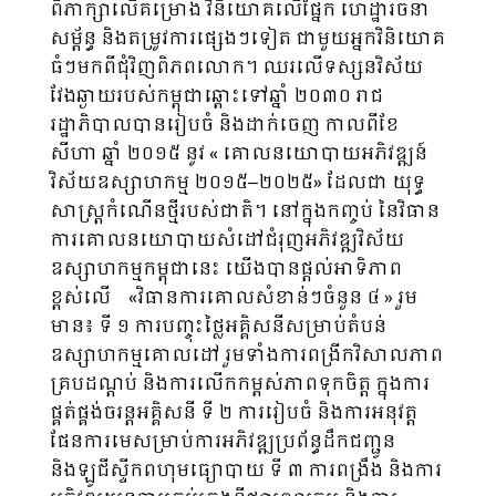
ពិភាក្សាលើគម្រោង វិនិយោគលើផ្នែក ហេដ្ឋារចនា
សម្ព័ន្ធ និងតម្រូវការផ្សេងៗទៀត ជាមួយអ្នកវិនិយោគ
ធំៗមកពីជុំវិញពិភពលោក។ ឈរលើទស្សនវិស័យ
វែងឆ្ងាយរបស់កម្ពុជាឆ្ពោះទៅឆ្នាំ ២០៣០ រាជ
រដ្ឋាភិបាលបានរៀបចំ និងដាក់ចេញ កាលពីខែ
សីហា ឆ្នាំ ២០១៥ នូវ « គោលនយោបាយអភិវឌ្ឍន៍
វិស័យឧស្សាហកម្ម ២០១៥–២០២៥» ដែលជា យុទ្ធ
សាស្រ្តកំណើនថ្មីរបស់ជាតិ។ នៅក្នុងកញ្ចប់ នៃវិធាន
ការគោលនយោបាយសំដៅជំរុញអភិវឌ្ឍវិស័យ​
ឧស្សាហកម្មកម្ពុជានេះ យើងបានផ្តល់អាទិភាព
ខ្ពស់លើ ​ «វិធានការគោលសំខាន់ៗចំនួន ៤ » រួម
មាន៖ ទី ១ ការបញ្ចុះថ្លៃអគ្គិសនីសម្រាប់តំបន់
ឧស្សាហកម្មគោលដៅ រួមទាំងការពង្រីកវិសាលភាព
គ្របដណ្តប់ និងការ​លើកកម្ពស់ភាពទុកចិត្ត ក្នុងការ
ផ្គត់ផ្គង់ចរន្តអគ្គិសនី ទី ២ ការរៀបចំ និងការអនុវត្ត
ផែនការមេសម្រាប់ការ​អភិវឌ្ឍប្រព័ន្ធដឹកជញ្ជូន
និងឡូជីស្ទីកពហុមធ្យោបាយ ទី ៣ ការពង្រឹង និងការ