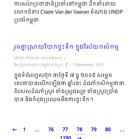
ការសហប្រជាជាតិ​ប្រចាំ​នៅ​កម្ពុជា ដឹកនាំ​ដោយ​
លោក​ជំទាវ Claire Van der Vaeran តំណាង UNDP
ប្រចាំ​កម្ពុជា
រួមគ្នាស្រាយវិបាកខ្វះទឹក ក្នុងវិស័យកសិកម្ម
តេជោ តាមរយៈសារព័ត៌មាន
By
ក្រុមការងារ កម្ពុជាទស្សនៈថ្មី
7 December, 2015
ក្នុងទំព័រហ្វេសប៊ុក នាថ្ងៃទី ៧ ធ្នូ ២០១៥ សម្តេច
តេជោបានលើកឡើងថា ឆ្នាំនេះ ដំណាំកសិកម្មនានា
ពិ​សេស​ដំណាំស្រូវ ទាំងស្រូវវស្សា ទាំងស្រូវប្រាំង
បាន និងកំពុងប្រឈម​នឹង​ការ​ខ្វះទឹក។
1
…
76
77
78
79
80
…
1290