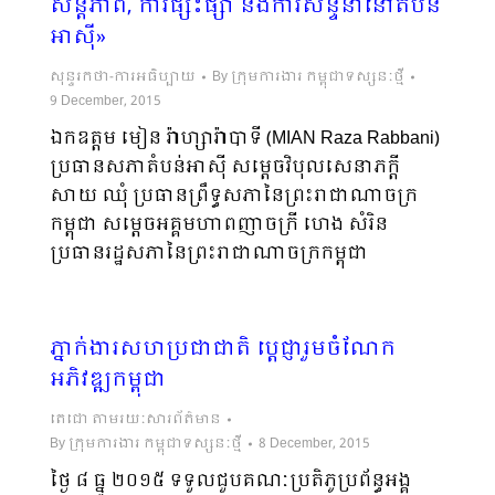
សន្តិភាព, ការផ្សះផ្សា និងការសន្ទនានៅតំបន់
អាស៊ី»
សុន្ទរកថា-ការអធិប្បាយ
By
ក្រុមការងារ កម្ពុជាទស្សនៈថ្មី
9 December, 2015
ឯកឧត្តម មៀន រ៉ាហ្សារ៉ាបាទី (MIAN Raza Rabbani)
ប្រធានសភាតំបន់អាស៊ី សម្តេចវិបុលសេនាភក្តី
សាយ ឈុំ ប្រធានព្រឹទ្ធសភានៃព្រះរាជាណាចក្រ
កម្ពុជា សម្តេចអគ្គមហាពញាចក្រី ហេង សំរិន
ប្រធានរដ្ឋសភានៃព្រះរាជាណាចក្រកម្ពុជា
ភ្នាក់ងារសហប្រជាជាតិ ប្តេជ្ញារួមចំណែក
អភិវឌ្ឍកម្ពុជា
តេជោ តាមរយៈសារព័ត៌មាន
By
ក្រុមការងារ កម្ពុជាទស្សនៈថ្មី
8 December, 2015
ថ្ងៃ ៨ ធ្នូ ២០១៥ ទទួលជួបគណៈប្រតិភូ​ប្រព័ន្ធ​អង្គ