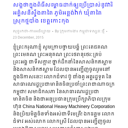
សង្កថាក្នុងពិធីសម្ពោធដាក់ឲ្យប្រើប្រាស់នូវវារិ
អគ្គិសនីស្ទឹងតាតៃ ភូមិអន្លង់វ៉ាក់ ឃុំតាតៃ
ស្រុកថ្មបាំង ខេត្តកោះកុង
សុន្ទរកថា-ការអធិប្បាយ
By
ក្រុមការងារ កម្ពុជាទស្សនៈថ្មី
23 December, 2015
ខ្ញុំព្រះករុណាខ្ញុំ សូមក្រាបថ្វាយបង្គំ ព្រះតេជគណ
ព្រះមេគណ ព្រះអនុគណ ព្រះថេរានុថេរៈគ្រប់
ព្រះអង្គ ជាទីសក្ការ! ថ្នាក់ដឹកនាំនៃសាសនិកឥស្លាម
និងសាសនិកឥស្លាម ដែលបានអញ្ជើញចូលរួមនៅ
ក្នុងឱកាសនេះ! លោកជំទាវ ប៊ូ ជាំងគួ អគ្គរដ្ឋទូត នៃ
សាធារណរដ្ឋប្រជាមានិតចិនប្រចាំព្រះរាជាណាចក្រ
កម្ពុជា! សមាជិកសភា នៃសាធារណរដ្ឋប្រជា
មានិតចិន និងជាអនុប្រធានក្រុមប្រឹក្សាភិបាលក្រុម
ហ៊ុន China National Heavy Machinery Corporation
និងប្រិយមិត្តចិនទាំងអស់ជាទីមេត្រី! ឯកឧត្តម លោក
ជំទាវ អស់លោក លោកស្រី ដែលបានអញ្ជើញចូល