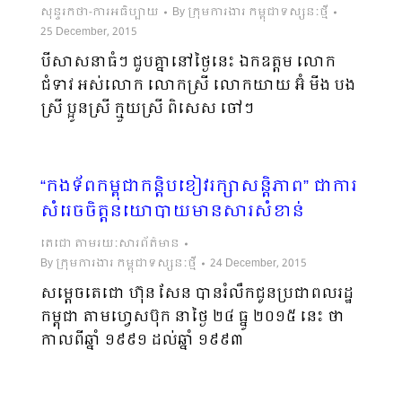
សុន្ទរកថា-ការអធិប្បាយ
By
ក្រុមការងារ កម្ពុជាទស្សនៈថ្មី
25 December, 2015
បីសាសនាធំៗ ជួបគ្នានៅថ្ងៃនេះ ឯកឧត្តម​ លោក
ជំទាវ អស់លោក លោកស្រី លោកយាយ អ៊ំ​ មីង បង
ស្រី ប្អូនស្រី ក្មួយស្រី ពិសេស ចៅៗ
“កងទ័ពកម្ពុជាកន្តិបខៀវរក្សាសន្តិភាព” ជាការ
សំរេចចិត្តនយោបាយមានសារសំខាន់
តេជោ តាមរយៈសារព័ត៌មាន
By
ក្រុមការងារ កម្ពុជាទស្សនៈថ្មី
24 December, 2015
សម្តេចតេជោ ហ៊ុន សែន បានរំលឹកជូនប្រជាពលរដ្ឋ
កម្ពុជា តាមហ្វេសប៊ុក នាថ្ងៃ ២៤ ធ្នូ ២០១៥ នេះ ថា​
កាលពីឆ្នាំ ១៩៩១ ដល់ឆ្នាំ ១៩៩៣