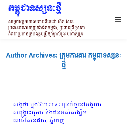
Author Archives:
ក្រុមការងារ កម្ពុជាទស្សនៈ
ថ្មី
សង្កថា ក្នុងឱកាសទស្សនកិច្ចនៅអង្គការ
សង្គ្រោះកុមារ និងជនអស់សង្ឃឹម
ពោធិសែនជ័យ, ភ្នំពេញ