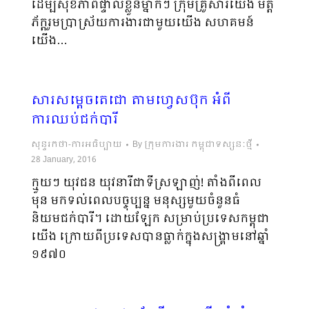
ដើម្បី​សុខ​ភាពផ្ទាល់ខ្លួនម្នាក់ៗ ក្រុមគ្រួសារយើង មិត្ត
ភ័ក្តរួមប្រាស្រ័យការងារជាមួយយើង សហគមន៍
យើង…
សារសម្តេចតេជោ តាមហ្វេសប៊ុក អំពី
ការឈប់ជក់បារី
សុន្ទរកថា-ការអធិប្បាយ
By
ក្រុមការងារ កម្ពុជាទស្សនៈថ្មី
28 January, 2016
ក្មួយៗ យុវជន យុវនារីជាទីស្រឡាញ់! តាំងពីពេល
មុន មកទល់ពេលបច្ចុប្បន្ន មនុស្សមួយចំនួនធំ
និយមជក់បារី។ ដោយឡែក សម្រាប់ប្រទេសកម្ពុជា
យើង ក្រោយពីប្រទេសបានធ្លាក់ក្នុងសង្រ្គាមនៅឆ្នាំ
១៩៧០