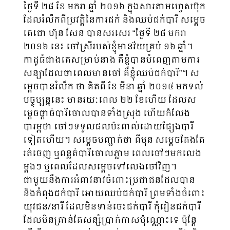
ថ្ងៃទី ២៨ ខែ មករា ឆ្នាំ ២០១៦ ក្នុងសារតាមហ្វេសប៊ុក
ដែលរំលឹកពីប្រវត្តិនៃការជក់ និងឈប់ជក់បារី សម្តេច​
តេជោ ហ៊ុន សែន បានសរសេរ “ថ្ងៃទី ២៨ មករា
២០១៦ នេះ ចៅស្រីរបស់ខ្ញុំមានវ័យគ្រប់ ១៦ ឆ្នាំ។
កាដូធំ​ជាង​គេសម្រាប់នាង គឺខ្ញុំបានបំពេញតាមការ
សន្យាដែលថាពេលមានចៅ គឺខ្ញុំឈប់ជក់បារី”។ ស
ម្តេចបានរំលឹក ថា គិតពី ខែ មីនា ឆ្នាំ ២០១៤ មកទល់
បច្ចុប្បន្ននេះ មានរយៈពេល ២២ ខែ​ហើយ ដែលស
ម្តេចផ្តាច់​បារី​ចោល​​បាន​ទាំងស្រុង ហើយក៏លែង
បារម្ភថា ចៅ​ៗទទួល​ផលប៉ះពាល់ដោយផ្សែងបារី
ទៀតហើយ។ សម្តេច​បញ្ជាក់​ថា ពីមុន សម្តេចតែងតែ
រត់ចេញ ឬពន្លត់បារី​ចោលភ្លាម ពេលចៅៗ​មក​លេង​
ម្តងៗ ឬពេល​ដែល​សម្តេច​ទៅ​លេង​ចៅវិញ។
ជាមួយនឹងការអំពាវនាវចំពោះប្រជាជនដែលបាន
និងកំពុងជក់បារី អោយឈប់ជក់បារី ព្រមទាំងចំពោះ​
យុវជន/នារី ដែលមិនទាន់ចេះជក់បារី កុំរៀនជក់បារី
ដែលមិនគ្រាន់តែសន្សំប្រាក់កាសប៉ុណ្ណោះទេ ប៉ុន្តែ