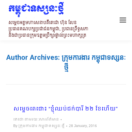
Author Archives:
ក្រុមការងារ កម្ពុជាទស្សនៈ
ថ្មី
សម្តេចតេជោ៖ “ខ្ញុំឈប់ជក់បារី ២២ ខែហើយ”
តេជោ តាមរយៈសារព័ត៌មាន
By
ក្រុមការងារ កម្ពុជាទស្សនៈថ្មី
28 January, 2016