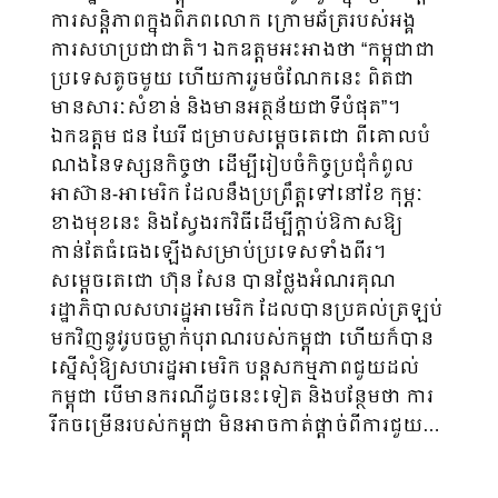
ការសន្តិភាពក្នុងពិភពលោក ក្រោម​ឆ័ត្ររបស់អង្គ
ការសហប្រជាជាតិ។ ឯកឧត្តមអះអាងថា “កម្ពុជាជា
ប្រទេសតូចមួយ ហើយការរួមចំណែកនេះ ពិតជា
មានសារៈសំខាន់ និងមានអត្ថន័យជាទីបំផុត”។
ឯកឧត្ដម ជន ឃែរី ជម្រាបសម្ដេចតេជោ ពីគោល​បំ​
ណង​នៃទស្សនកិច្ចថា ដើម្បីរៀបចំកិច្ចប្រជុំកំពូល
អាស៊ាន-អាមេរិក ដែលនឹងប្រព្រឹត្តទៅនៅខែ កុម្ភៈ
ខាងមុខ​នេះ និងស្វែងរកវិធីដើម្បីក្ដាប់ឱកាសឱ្យ
កាន់តែធំធេងឡើងសម្រាប់ប្រទេសទាំងពីរ។
សម្ដេចតេជោ ហ៊ុន សែន បានថ្លែងអំណរគុណ
រដ្ឋាភិបាលសហរដ្ឋអាមេរិក ដែលបានប្រគល់ត្រឡប់
មកវិញនូវរូបចម្លាក់បុរាណរបស់​កម្ពុជា ហើយក៏បាន
ស្នើសុំឱ្យសហរដ្ឋអាមេរិក បន្តសកម្មភាពជួយដល់
កម្ពុជា បើមានករណីដូចនេះទៀត និង​បន្ថែមថា ការ
រីកចម្រើនរបស់កម្ពុជា មិនអាចកាត់ផ្ដាច់ពីការជួយ…