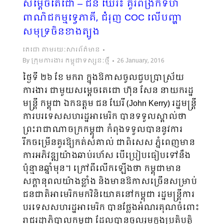
សម្តេចតេជោ – ជន ឃែរី៖ គួរពង្រីកទំហំ
ពាណិជកម្មទ្វេភាគី, ជំរុញ COC លើបញ្ហា
សមុទ្រចិនខាងត្បូង
តេជោ តាមរយៈសារព័ត៌មាន
By
ក្រុមការងារ កម្ពុជាទស្សនៈថ្មី
26 January, 2016
ថ្ងៃទី ២៦ ខែ មករា ក្នុងឱកាសចូលជួបប្រាស្រ័យ
ការងារ ជាមួយសម្តេចតេជោ ហ៊ុន សែន នាយករដ្ឋ
មន្ត្រី កម្ពុជា ឯកឧត្តម ជន ឃែរី (John Kerry) រដ្ឋមន្ត្រី
ការបរទេសសហរដ្ឋអាមេរិក បានទទួលស្គាល់ថា
ព្រះរាជា​ណាចក្រកម្ពុជា កំពុងទទួលបាននូវការ
រីកចម្រើនគួរឱ្យកត់សំគាល់​ ជាពិសេស ភ្នំពេញមាន
ការអភិវឌ្ឍយ៉ាង​ឆាប់រហ័ស បើប្រៀបធៀបទៅនឹង
ប៉ុន្មានឆ្នាំមុន។ ក្រៅពីលើកឡើងថា កម្ពុជាមាន
សក្ដានុពលយ៉ាងខ្លាំង និង​មានឱកាសច្រើនសម្រាប់
ជនជាតិអាមេរិកមកវិនិយោគនៅកម្ពុជា រដ្ឋមន្ត្រីការ
បរទេសសហរដ្ឋអាមេរិក បាន​ថ្លែង​អំណរគុណចំពោះ
រាជរដ្ឋាភិបាលកម្ពុជា ដែលបានចូលរួមក្នុងប្រតិបត្តិ