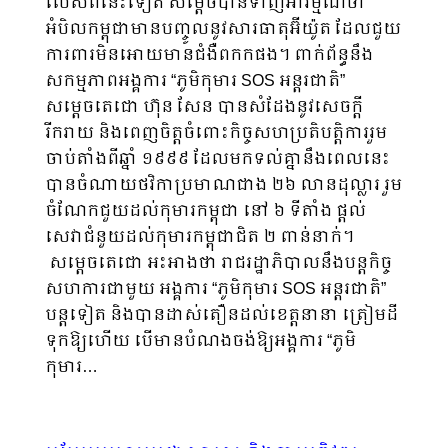
លើសពីនេះទៀត សម្តេច​បានទាញ​អារម្មណ៍ថា
អំបិលកម្ពុជាមានបញ្ចូលនូវសារធាតុអ៊ីយ៉ូត ដែលជួយ
ការពារមិនអោយមានជំងឺពកកផង។ ពាក់ព័ន្ធនឹង​
សកម្មភាពអង្គការ “ភូមិកុមារ SOS អន្តរជាតិ”
សម្ដេចតេជោ ហ៊ុន សែន បានសំដែងនូវសេចក្ដី
រីករាយ និងពេញចិត្ត​ចំពោះកិច្ច​សហ​ប្រតិ​បត្តិការរួម
ចាប់តាំងពីឆ្នាំ ១៩៩៩ ដែលមកទល់គ្នានឹងពេលនេះ
បានចំណាយថវិកាប្រមាណជាង ២៦ លានដុល្លារ រួម
ចំណែកជួយដល់កុមារកម្ពុជា នៅ ៦ ទីតាំង ផ្តល់
សេវាជំនួយដល់កុមារកម្ពុជាជិត ២ ពាន់នាក់។
សម្ដេចតេជោ អះអាងថា រាជរដ្ឋាភិបាលនឹងបន្តកិច្ច
សហការជាមួយ អង្គការ “ភូមិកុមារ SOS អន្តរជាតិ”
បន្តទៀត និងបានដាស់តឿនដល់ខេត្តនានា ត្រៀមដី
ទុកឱ្យហើយ បើមានបំណងចង់ឱ្យអង្គការ “ភូមិ
កុមារ…