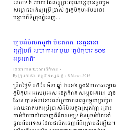
លើកទី ៦ ហើយ ដែលខ្ញុំព្រះករុណាខ្ញុំបានចូលរួម
សម្ពោធដាក់ឲ្យប្រើប្រាស់ នូវ​ភូមិ​​​កុមារបែបនេះ
បន្ទាប់ពីទីក្រុងភ្នំពេញ…
ហូបអំបិលកម្ពុជា មិនពកក, ខេត្តនានា
ត្រៀមដី សហការជាមួយ “ភូមិកុមារ SOS
អន្តរជាតិ”
តេជោ តាមរយៈសារព័ត៌មាន
By
ក្រុមការងារ កម្ពុជាទស្សនៈថ្មី
5 March, 2016
ព្រឹកថ្ងៃទី ០៥ ខែ មីនា ឆ្នាំ ២០១៦ ក្នុងឱកាសសម្ពោធ
ភូមិកុមារ អេសអូអេស ខេត្តកំពត សម្តេចតេជោ ហ៊ុន
សែន បានអំពាវនាវដល់ប្រជាពលរដ្ឋកម្ពុជាគ្រប់រូប
អោយងាកមកប្រើប្រាស់អំបិលក្នុងស្រុកវិញ ព្រោះ
ជាអំបិលផលិត​ចេញ​ពីទឹកសមុទ្រ មិនដូចអំបិលនាំ
ចូលពីបរទេស ដែលផលិតចេញពីរ៉ែក្រោមដីឡើយ។