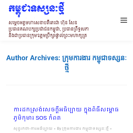
Author Archives:
ក្រុមការងារ កម្ពុជាទស្សនៈ
ថ្មី
ការដកស្រង់សេចក្តីអធិប្បាយ ក្នុងពិធីសម្ពោធ
ភូមិកុមារ SOS កំពត
សុន្ទរកថា-ការអធិប្បាយ
By
ក្រុមការងារ កម្ពុជាទស្សនៈថ្មី