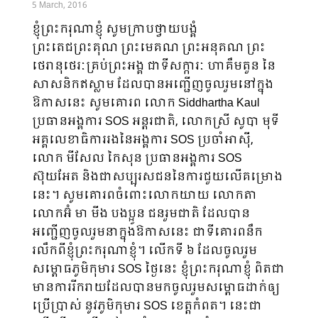
5 March, 2016
ខ្ញុំព្រះករុណាខ្ញុំ សូមក្រាបថ្វាយបង្គំ​
ព្រះតេជព្រះគុណ ព្រះមេគណ ព្រះអនុគណ ព្រះ
ថេរានុថេរៈគ្រប់ព្រះអង្គ ជាទីសក្ការៈ ហាគឹមតួន នៃ
សាសនិកឥស្លាម ដែលបានអញ្ជើញចូលរួមនៅក្នុង
ឱកាសនេះ សូមគោរព លោក Siddhartha Kaul
ប្រធានអង្គការ SOS អន្តរជាតិ, លោកស្រី សូបា មុទី
អគ្គលេខា​ធិ​កា​រ​រងនៃអង្គការ SOS ប្រចាំអាស៊ី,
លោក មីសែល កៃសុន ប្រធានអង្គការ SOS
ស៊ុយអែត និងជាសប្បុ​រស​ជន​​នៃ​ការ​ជួយ​លើគម្រោង
នេះ។ សូមគោរពចំពោះលោកយាយ លោកតា
លោកអ៊ំ មា មីង បងប្អូន ជនរួមជាតិ ដែលបាន
អញ្ជើញចូលរួមនា​ក្នុងឱកាសនេះ ជាទីគោរពនឹក
រលឹកពីខ្ញុំព្រះករុណាខ្ញុំ។ លើកទី ៦ ដែលចូលរួម
សម្ពោធភូមិកុមារ SOS ថ្ងៃនេះ ខ្ញុំព្រះករុណាខ្ញុំ ពិតជា
មានការរីករាយដែលបានមកចូលរួមសម្ពោធដាក់ឲ្យ
ប្រើប្រាស់ នូវភូមិកុមារ SOS ខេត្តកំពត​។ នេះជា