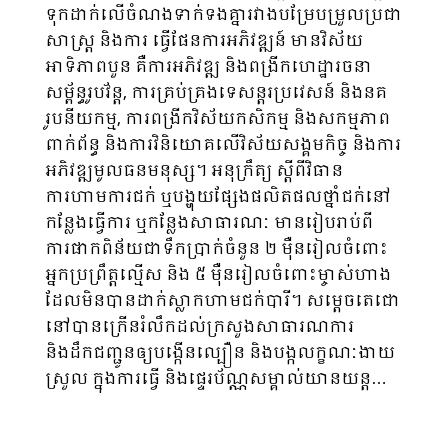
ទុកដាក់លើចំណងទាក់ទងគ្នា​រវាងបម្រែ​បម្រួល​ប្រជា
សាស្រ្ត និងការ ធ្វើផែនការអភិវឌ្ឍន៍ មានវិស័យ
អាទិភាពបួន គឺការអភិវឌ្ឍ ​និងពង្រីកហេដ្ឋា​រចនា
សម្ព័ន្ធ​រូប​វ័ន្ត, ការគ្រប់គ្រងទេសន្តរ​ប្រវេសន៍ និងនគ
រូបនីយកម្ម, ការពង្រីកវិស័យកសិកម្ម និងសកម្មភាព
ពាក់ព័ន្ធ និងការវិនិ​យោគ​លើវិស័យសង្គមកិច្ច និងការ
អភិវឌ្ឍមូលធនមនុស្ស។ អនុក្រឹត្យ ស្តីពីវិធាន
ការហាមការ​ជក់ ឬបង្ហុយផ្សែងផលិត​ផល​ថ្នាំជក់នៅ
កន្លែងធ្វើការ ឬកន្លែងសាធារណៈ មានរៀបរាប់ពី
ការផាកពិន័យជាទឹកប្រាក់ចំនួន ២ ម៉ឺនរៀលចំពោះ
អ្នក​ប្រព្រឹត្តល្មើស និង ៥ ម៉ឺន​រៀល​ចំពោះម្ចាស់ហាង
ដែលមិនបានដាក់ស្លាកហាមជក់បារី។ សម្តេចតេជោ
នៅបានក្រើនរំ​លឹក​​ដល់​ក្រសួងសា​ធារ​ណ​ការ
និងដឹកជញ្ជូនឲ្យបង្កើនល្បឿន និងបង្កលក្ខណៈងាយ
ស្រួល ក្នុងការធ្វើ និងផ្ទេរប័ណ្ណ​សម្គាល់​យានយន្ត…