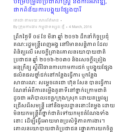
បម្រែបម្រួលប្រជាសាស្ត្រ និងការអភិវឌ្ឍ,
ផាកពិន័យការបង្ហុយផ្សែងបារី
តេជោ តាមរយៈសារព័ត៌មាន
By
ក្រុមការងារ កម្ពុជាទស្សនៈថ្មី
4 March, 2016
ព្រឹកថ្ងៃទី ០៤ ខែ មីនា ឆ្នាំ ២០១៦ ដឹកនាំកិច្ចប្រជុំ
គណៈរដ្ឋមន្រ្តីពេញអង្គ នៅវិមានសន្តិភាព ដែល
ពិនិត្យលើ សេច​ក្តីព្រាងគោលនយោបាយជាតិ
ប្រជាជន ឆ្នាំ ២០១៦-២០៣០ និងសេចក្តីព្រៀង
អនុក្រឹត្យ ស្តីពីវិធានការហាមការ​ជក់ ឬបង្ហុយផ្សែង
ផលិតផលថ្នាំជក់នៅកន្លែងធ្វើការ ឬកន្លែង
សាធារណៈ សម្តេចតេជោ ហ៊ុន សែន បានធ្វើការ
ណែនាំ​អំពីការតម្លើងតួនាទីនៅថ្នាក់ក្រោមជាតិ
ដូចជា អភិបាលខេត្ត/ក្រុង/ស្រុក ដោយតម្រូវឲ្យ
ជ្រើសរើសមន្រ្តី នៅនឹង​មូល​ដ្ឋាន​នោះតែម្តង ដោយ
មិនយកមន្រ្តីពីថ្នាក់ជាតិទៅយកមុខតំណែងទាំង
នោះ ដើម្បីធ្វើអោយមានប្រ​សិទ្ធិភាព​ការ​ងារ​។
គោលនយោបាយជាតិប្រជាជន ផ្តោតការយកចិត្ត